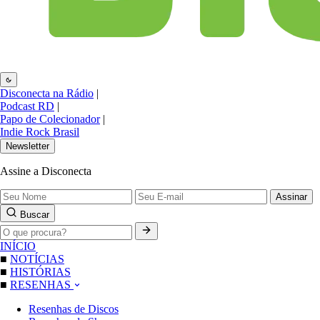
Disconecta na Rádio
|
Podcast RD
|
Papo de Colecionador
|
Indie Rock Brasil
Newsletter
Assine a Disconecta
Assinar
Buscar
INÍCIO
■
NOTÍCIAS
■
HISTÓRIAS
■
RESENHAS
Resenhas de Discos