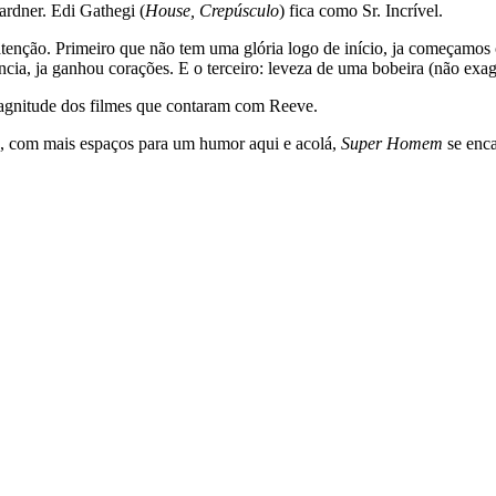
rdner. Edi Gathegi (
House, Crepúsculo
) fica como Sr. Incrível.
e atenção. Primeiro que não tem uma glória logo de início, ja começa
cia, ja ganhou corações. E o terceiro: leveza de uma bobeira (não exag
agnitude dos filmes que contaram com Reeve.
o, com mais espaços para um humor aqui e acolá,
Super Homem
se enca