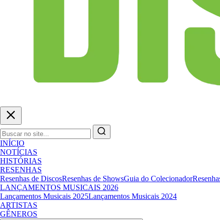
INÍCIO
NOTÍCIAS
HISTÓRIAS
RESENHAS
Resenhas de Discos
Resenhas de Shows
Guia do Colecionador
Resenhas
LANÇAMENTOS MUSICAIS 2026
Lançamentos Musicais 2025
Lançamentos Musicais 2024
ARTISTAS
GÊNEROS