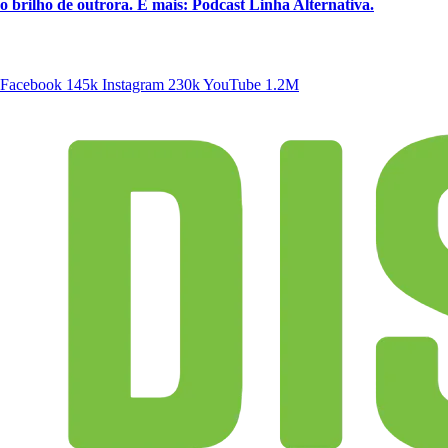
o brilho de outrora. E mais: Podcast Linha Alternativa.
SIGA A DISCONECTA
Facebook
145k
Instagram
230k
YouTube
1.2M