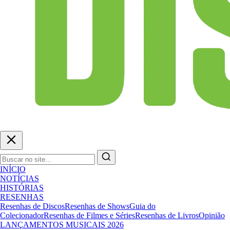
INÍCIO
NOTÍCIAS
HISTÓRIAS
RESENHAS
Resenhas de Discos
Resenhas de Shows
Guia do
Colecionador
Resenhas de Filmes e Séries
Resenhas de Livros
Opinião
LANÇAMENTOS MUSICAIS 2026