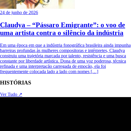
24 de junho de 2026
Claudya – “Pássaro Emigrante”: o voo de
uma artista contra o silêncio da indústria
Em uma época em que a indústria fonográfica brasileira ainda impunha
barreiras profundas às mulheres compositoras e intérpretes, Claudya
construiu uma trajetória marcada por talento, resistência e uma busca
constante por liberdade artística. Dona de uma voz poderosa, técnica
refinada e uma interpretação carregada de emoção, ela foi
frequentemente colocada lado a lado com nomes […]
HISTÓRIAS
Ver Tudo ↗