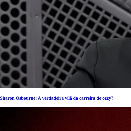
Sharon Osbourne: A verdadeira vilã da carreira de ozzy?