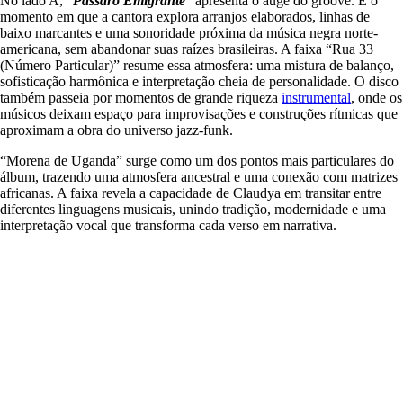
No lado A, “
Pássaro Emigrante
” apresenta o auge do groove. É o
momento em que a cantora explora arranjos elaborados, linhas de
baixo marcantes e uma sonoridade próxima da música negra norte-
americana, sem abandonar suas raízes brasileiras. A faixa “Rua 33
(Número Particular)” resume essa atmosfera: uma mistura de balanço,
sofisticação harmônica e interpretação cheia de personalidade. O disco
também passeia por momentos de grande riqueza
instrumental
, onde os
músicos deixam espaço para improvisações e construções rítmicas que
aproximam a obra do universo jazz-funk.
“Morena de Uganda” surge como um dos pontos mais particulares do
álbum, trazendo uma atmosfera ancestral e uma conexão com matrizes
africanas. A faixa revela a capacidade de Claudya em transitar entre
diferentes linguagens musicais, unindo tradição, modernidade e uma
interpretação vocal que transforma cada verso em narrativa.