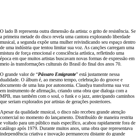
O lado B representa outra dimensão da artista: o grito de resistência. Se
a primeira metade do disco revela uma cantora explorando liberdade
musical, a segunda expõe uma mulher reivindicando seu espaço dentro
de uma indústria que tentou limitar sua voz. As canções carregam uma
mistura de força emocional e consciência artística, refletindo uma
época em que muitos artistas buscavam novas formas de expressão em
meio às transformações culturais do Brasil do final dos anos 70.
O grande valor de “
Pássaro Emigrante
” está justamente nessa
dualidade. O álbum é, ao mesmo tempo, celebração do groove e
documento de uma luta por autonomia. Claudya transforma sua voz
em instrumento de afirmação, criando uma obra que dialoga com a
MPB, mas também com o soul, o funk e o jazz, antecipando caminhos
que seriam explorados por artistas de gerações posteriores.
Apesar da qualidade musical, o disco não recebeu grande atenção
comercial no momento do lançamento. Distribuído de maneira restrita
e voltado para um público mais específico, acabou rapidamente fora de
catálogo após 1979. Durante muitos anos, uma obra que representava
independência criativa e inovação permaneceu distante do grande