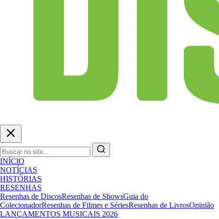
INÍCIO
NOTÍCIAS
HISTÓRIAS
RESENHAS
Resenhas de Discos
Resenhas de Shows
Guia do
Colecionador
Resenhas de Filmes e Séries
Resenhas de Livros
Opinião
LANÇAMENTOS MUSICAIS 2026