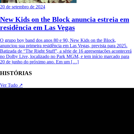
20 de setembro de 2024
New Kids on the Block anuncia estreia em
residência em Las Vegas
O grupo boy band dos anos 80 e 90, New Kids on the Block,
anunciou sua primeira residência em Las Vegas, prevista para 2025.
Batizada de “The Right Stuff”, a série de 16 apresentações acontecerá
no Dolby Live, localizado no Park MGM, e tem início marcado para
20 de junho do próximo ano. Em um […]
HISTÓRIAS
Ver Tudo ↗