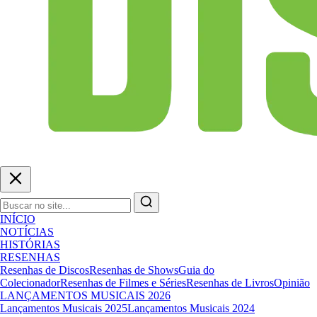
INÍCIO
NOTÍCIAS
HISTÓRIAS
RESENHAS
Resenhas de Discos
Resenhas de Shows
Guia do
Colecionador
Resenhas de Filmes e Séries
Resenhas de Livros
Opinião
LANÇAMENTOS MUSICAIS 2026
Lançamentos Musicais 2025
Lançamentos Musicais 2024