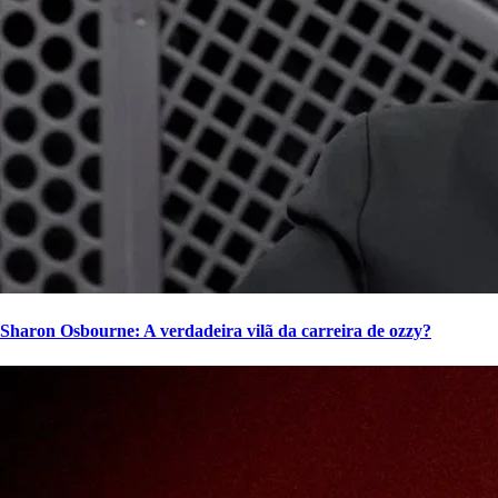
Sharon Osbourne: A verdadeira vilã da carreira de ozzy?