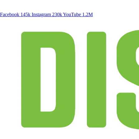
SIGA A DISCONECTA
Facebook
145k
Instagram
230k
YouTube
1.2M