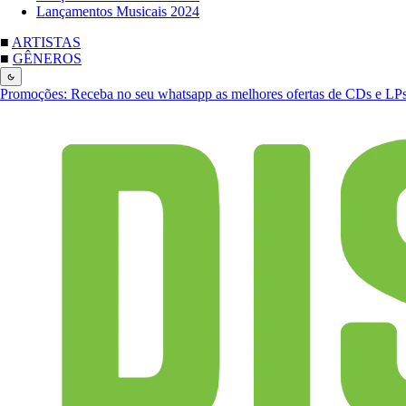
Lançamentos Musicais 2024
■
ARTISTAS
■
GÊNEROS
Promoções:
Receba no seu whatsapp as melhores ofertas de CDs e LP