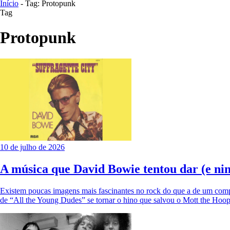
Início
- Tag: Protopunk
Tag
Protopunk
10 de julho de 2026
A música que David Bowie tentou dar (e ni
Existem poucas imagens mais fascinantes no rock do que a de um compo
de “All the Young Dudes” se tornar o hino que salvou o Mott the Hoop