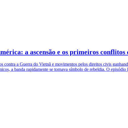
mérica: a ascensão e os primeiros conflito
s contra a Guerra do Vietnã e movimentos pelos direitos civis ganha
ômicos, a banda rapidamente se tornava símbolo de rebeldia. O episódio