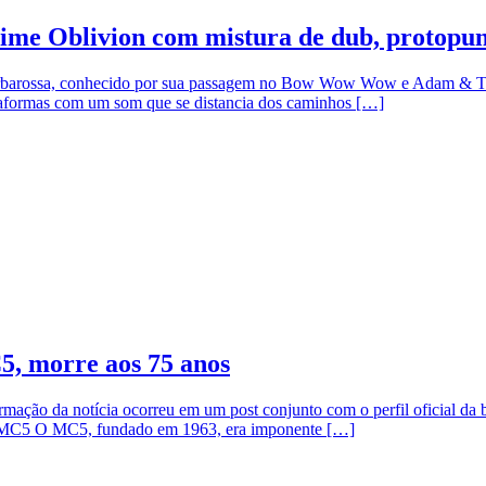
ime Oblivion com mistura de dub, protopu
d Barbarossa, conhecido por sua passagem no Bow Wow Wow e Adam & T
plataformas com um som que se distancia dos caminhos […]
5, morre aos 75 anos
nfirmação da notícia ocorreu em um post conjunto com o perfil ofic
 MC5 O MC5, fundado em 1963, era imponente […]