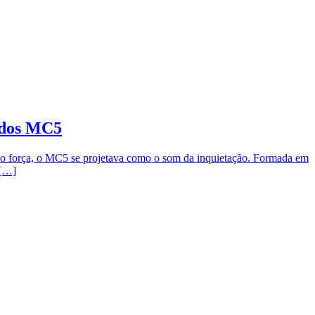
s dos MC5
ndo força, o MC5 se projetava como o som da inquietação. Formada em
 […]