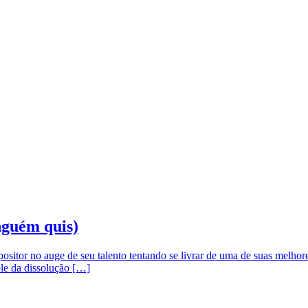
nguém quis)
sitor no auge de seu talento tentando se livrar de uma de suas melhor
le da dissolução […]