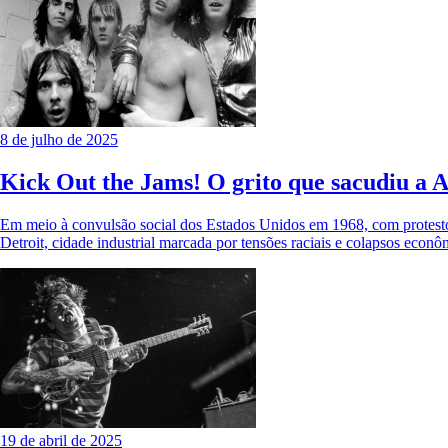
8 de julho de 2025
Kick Out the Jams! O grito que sacudiu a A
Em meio à convulsão social dos Estados Unidos em 1968, com protesto
Detroit, cidade industrial marcada por tensões raciais e colapsos econ
19 de abril de 2025