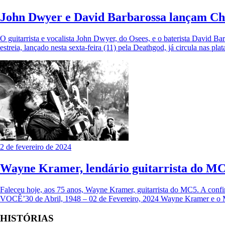
John Dwyer e David Barbarossa lançam Ch
O guitarrista e vocalista John Dwyer, do Osees, e o baterista Davi
estreia, lançado nesta sexta-feira (11) pela Deathgod, já circula nas 
2 de fevereiro de 2024
Wayne Kramer, lendário guitarrista do MC
Faleceu hoje, aos 75 anos, Wayne Kramer, guitarrista do MC5. A co
VOCÊ’30 de Abril, 1948 – 02 de Fevereiro, 2024 Wayne Kramer e o
HISTÓRIAS