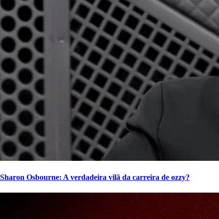
Sharon Osbourne: A verdadeira vilã da carreira de ozzy?