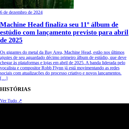
6 de dezembro de 2024
Machine Head finaliza seu 11º álbum de
estúdio com lançamento previsto para abril
de 2025
Os gigantes do metal da Bay Area, Machine Head, estão nos últimos
ajustes de seu aguardado décimo primeiro álbum de estúdio, que deve
chegar às plataformas e lojas em abril de 2025. A banda liderada pelo
vocalista e compositor Robb Flynn já está movimentando as redes
sociais com atualizações do processo criativo e novos lançamentos.
[…]
HISTÓRIAS
Ver Tudo ↗