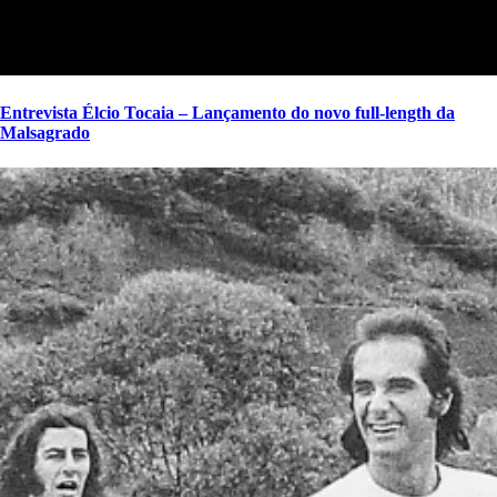
Entrevista Élcio Tocaia – Lançamento do novo full-length da
Malsagrado