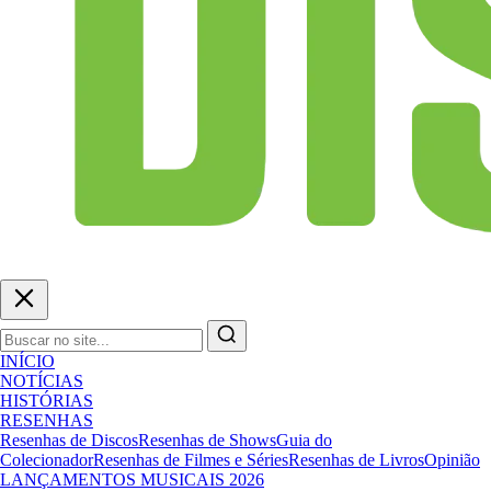
INÍCIO
NOTÍCIAS
HISTÓRIAS
RESENHAS
Resenhas de Discos
Resenhas de Shows
Guia do
Colecionador
Resenhas de Filmes e Séries
Resenhas de Livros
Opinião
LANÇAMENTOS MUSICAIS 2026