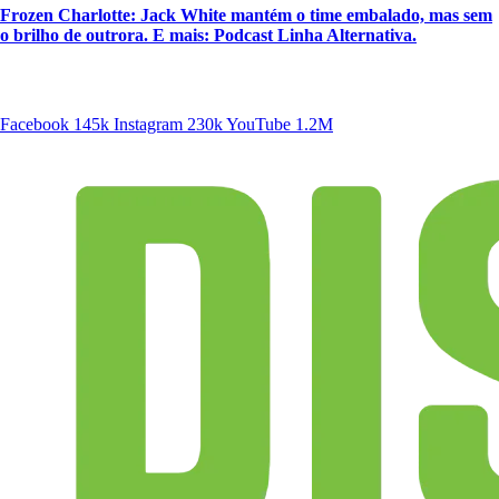
Frozen Charlotte: Jack White mantém o time embalado, mas sem
o brilho de outrora. E mais: Podcast Linha Alternativa.
SIGA A DISCONECTA
Facebook
145k
Instagram
230k
YouTube
1.2M