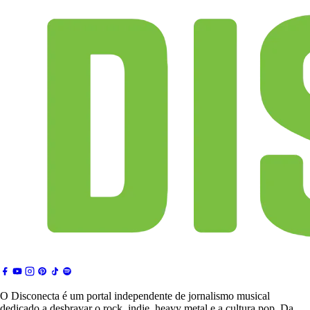
O Disconecta é um portal independente de jornalismo musical
dedicado a desbravar o rock, indie, heavy metal e a cultura pop. Da