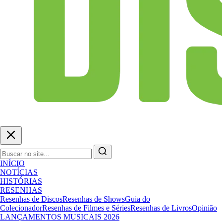
INÍCIO
NOTÍCIAS
HISTÓRIAS
RESENHAS
Resenhas de Discos
Resenhas de Shows
Guia do
Colecionador
Resenhas de Filmes e Séries
Resenhas de Livros
Opinião
LANÇAMENTOS MUSICAIS 2026