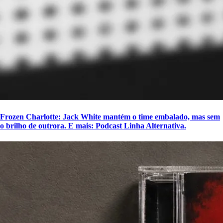
Frozen Charlotte: Jack White mantém o time embalado, mas sem
o brilho de outrora. E mais: Podcast Linha Alternativa.