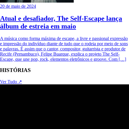
20 de maio de 2024
Atual e desafiador, The Self-Escape lança
álbum de estreia em maio
A música como forma máxima de escape, a livre e passional expressão
e impressão do indivíduo diante de tudo que o rodeia por meio de sons
e palavras. É assim que o cantor, compositor, guitarrista e produtor de
Recife (Pernambuco), Felipe Buarque, explica o projeto The Self-
Escape, que une pop, rock, elementos eletrônicos e groove. Com […]
HISTÓRIAS
Ver Tudo ↗