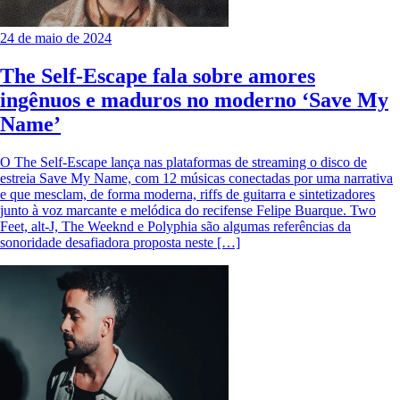
24 de maio de 2024
The Self-Escape fala sobre amores
ingênuos e maduros no moderno ‘Save My
Name’
O The Self-Escape lança nas plataformas de streaming o disco de
estreia Save My Name, com 12 músicas conectadas por uma narrativa
e que mesclam, de forma moderna, riffs de guitarra e sintetizadores
junto à voz marcante e melódica do recifense Felipe Buarque. Two
Feet, alt-J, The Weeknd e Polyphia são algumas referências da
sonoridade desafiadora proposta neste […]