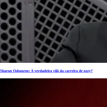
Sharon Osbourne: A verdadeira vilã da carreira de ozzy?