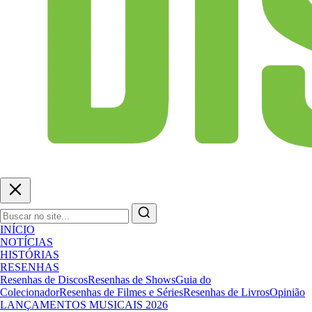
INÍCIO
NOTÍCIAS
HISTÓRIAS
RESENHAS
Resenhas de Discos
Resenhas de Shows
Guia do
Colecionador
Resenhas de Filmes e Séries
Resenhas de Livros
Opinião
LANÇAMENTOS MUSICAIS 2026