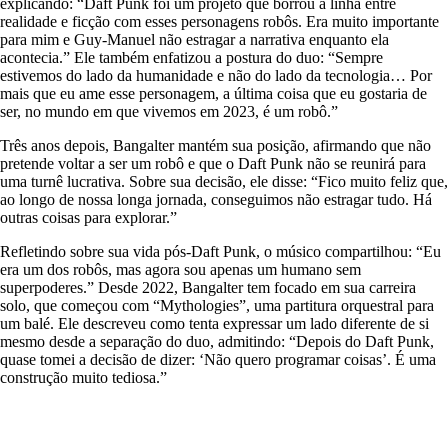
explicando: “Daft Punk foi um projeto que borrou a linha entre
realidade e ficção com esses personagens robôs. Era muito importante
para mim e Guy-Manuel não estragar a narrativa enquanto ela
acontecia.” Ele também enfatizou a postura do duo: “Sempre
estivemos do lado da humanidade e não do lado da tecnologia… Por
mais que eu ame esse personagem, a última coisa que eu gostaria de
ser, no mundo em que vivemos em 2023, é um robô.”
Três anos depois, Bangalter mantém sua posição, afirmando que não
pretende voltar a ser um robô e que o Daft Punk não se reunirá para
uma turnê lucrativa. Sobre sua decisão, ele disse: “Fico muito feliz que,
ao longo de nossa longa jornada, conseguimos não estragar tudo. Há
outras coisas para explorar.”
Refletindo sobre sua vida pós-Daft Punk, o músico compartilhou: “Eu
era um dos robôs, mas agora sou apenas um humano sem
superpoderes.” Desde 2022, Bangalter tem focado em sua carreira
solo, que começou com “Mythologies”, uma partitura orquestral para
um balé. Ele descreveu como tenta expressar um lado diferente de si
mesmo desde a separação do duo, admitindo: “Depois do Daft Punk,
quase tomei a decisão de dizer: ‘Não quero programar coisas’. É uma
construção muito tediosa.”