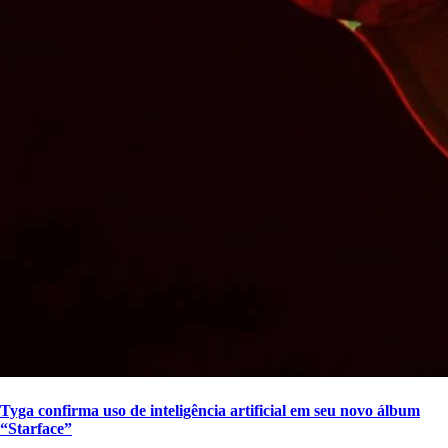
Tyga confirma uso de inteligência artificial em seu novo álbum
“Starface”