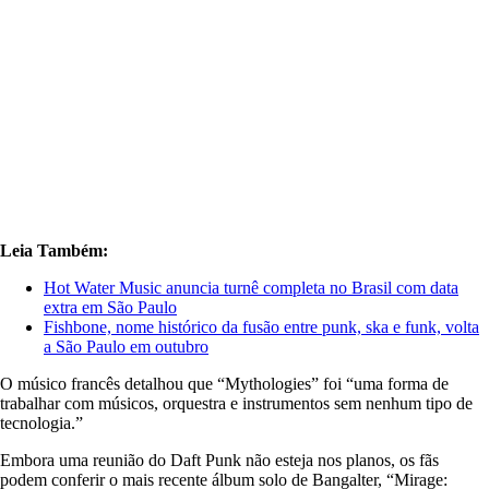
Leia Também:
Hot Water Music anuncia turnê completa no Brasil com data
extra em São Paulo
Fishbone, nome histórico da fusão entre punk, ska e funk, volta
a São Paulo em outubro
O músico francês detalhou que “Mythologies” foi “uma forma de
trabalhar com músicos, orquestra e instrumentos sem nenhum tipo de
tecnologia.”
Embora uma reunião do Daft Punk não esteja nos planos, os fãs
podem conferir o mais recente álbum solo de Bangalter, “Mirage: