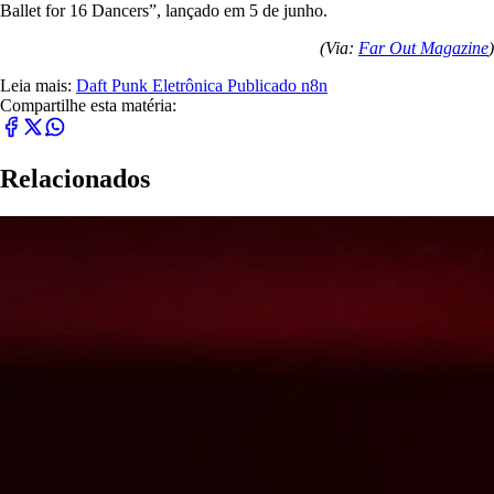
Ballet for 16 Dancers”, lançado em 5 de junho.
(Via:
Far Out Magazine
)
Leia mais:
Daft Punk
Eletrônica
Publicado n8n
Compartilhe esta matéria:
Relacionados