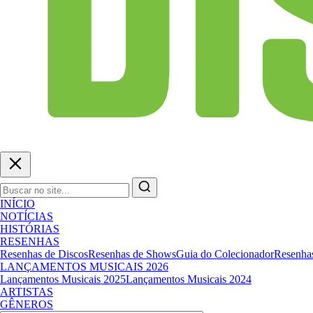
INÍCIO
NOTÍCIAS
HISTÓRIAS
RESENHAS
Resenhas de Discos
Resenhas de Shows
Guia do Colecionador
Resenhas
LANÇAMENTOS MUSICAIS 2026
Lançamentos Musicais 2025
Lançamentos Musicais 2024
ARTISTAS
GÊNEROS