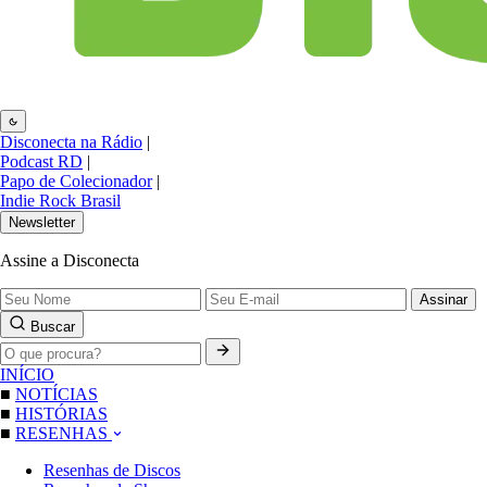
Disconecta na Rádio
|
Podcast RD
|
Papo de Colecionador
|
Indie Rock Brasil
Newsletter
Assine a Disconecta
Assinar
Buscar
INÍCIO
■
NOTÍCIAS
■
HISTÓRIAS
■
RESENHAS
Resenhas de Discos