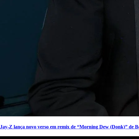
Jay-Z lança novo verso em remix de “Morning Dew (Donk)” de B