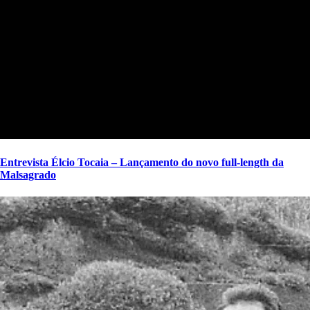
Entrevista Élcio Tocaia – Lançamento do novo full-length da
Malsagrado