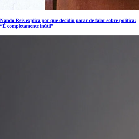
Nando Reis explica por que decidiu parar de falar sobre política:
“É completamente inútil”