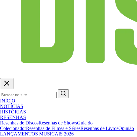
INÍCIO
NOTÍCIAS
HISTÓRIAS
RESENHAS
Resenhas de Discos
Resenhas de Shows
Guia do
Colecionador
Resenhas de Filmes e Séries
Resenhas de Livros
Opinião
LANÇAMENTOS MUSICAIS 2026