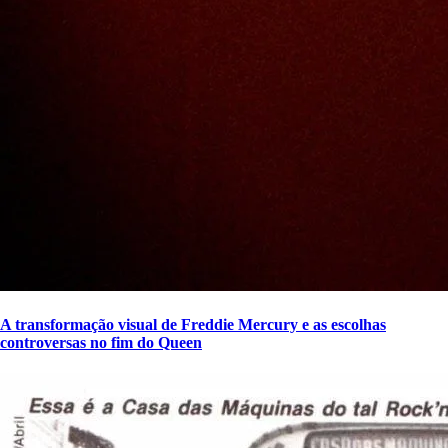
A transformação visual de Freddie Mercury e as escolhas
controversas no fim do Queen