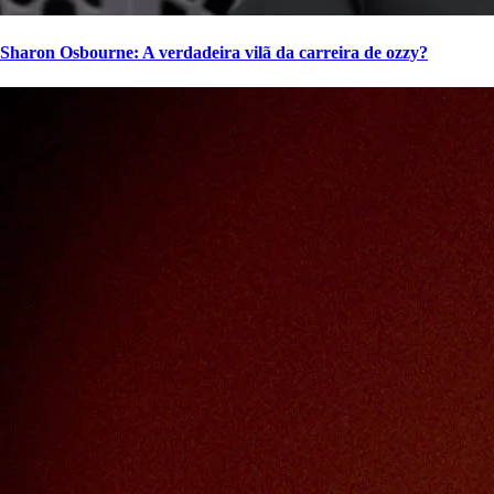
Sharon Osbourne: A verdadeira vilã da carreira de ozzy?