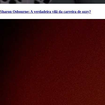
Sharon Osbourne: A verdadeira vilã da carreira de ozzy?