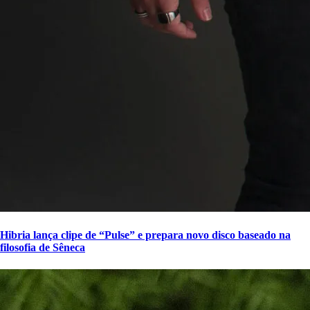
Hibria lança clipe de “Pulse” e prepara novo disco baseado na
filosofia de Sêneca