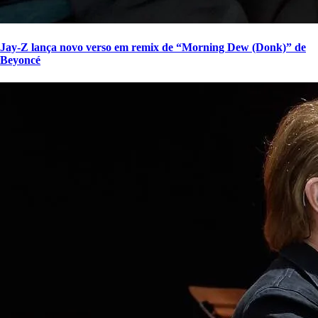
Jay-Z lança novo verso em remix de “Morning Dew (Donk)” de
Beyoncé