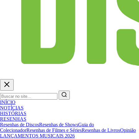
INÍCIO
NOTÍCIAS
HISTÓRIAS
RESENHAS
Resenhas de Discos
Resenhas de Shows
Guia do
Colecionador
Resenhas de Filmes e Séries
Resenhas de Livros
Opinião
LANÇAMENTOS MUSICAIS 2026