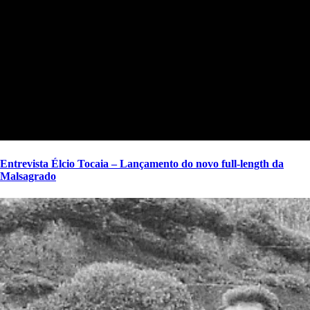
Entrevista Élcio Tocaia – Lançamento do novo full-length da
Malsagrado