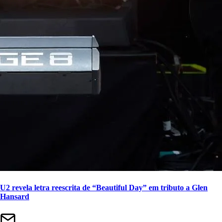
U2 revela letra reescrita de “Beautiful Day” em tributo a Glen
Hansard