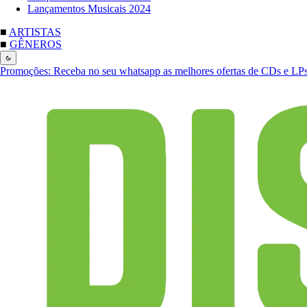
Lançamentos Musicais 2024
■
ARTISTAS
■
GÊNEROS
Promoções:
Receba no seu whatsapp as melhores ofertas de CDs e LP