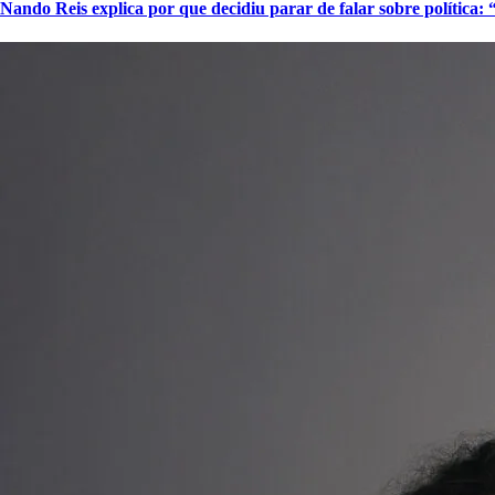
Nando Reis explica por que decidiu parar de falar sobre política: