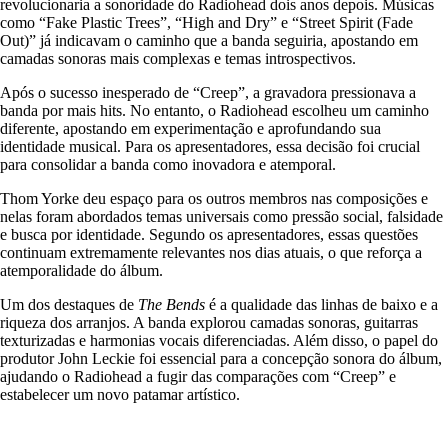
revolucionaria a sonoridade do Radiohead dois anos depois. Músicas
como “Fake Plastic Trees”, “High and Dry” e “Street Spirit (Fade
Out)” já indicavam o caminho que a banda seguiria, apostando em
camadas sonoras mais complexas e temas introspectivos.
Após o sucesso inesperado de “Creep”, a gravadora pressionava a
banda por mais hits. No entanto, o Radiohead escolheu um caminho
diferente, apostando em experimentação e aprofundando sua
identidade musical. Para os apresentadores, essa decisão foi crucial
para consolidar a banda como inovadora e atemporal.
Thom Yorke deu espaço para os outros membros nas composições e
nelas foram abordados temas universais como pressão social, falsidade
e busca por identidade. Segundo os apresentadores, essas questões
continuam extremamente relevantes nos dias atuais, o que reforça a
atemporalidade do álbum.
Um dos destaques de
The Bends
é a qualidade das linhas de baixo e a
riqueza dos arranjos. A banda explorou camadas sonoras, guitarras
texturizadas e harmonias vocais diferenciadas. Além disso, o papel do
produtor John Leckie foi essencial para a concepção sonora do álbum,
ajudando o Radiohead a fugir das comparações com “Creep” e
estabelecer um novo patamar artístico.