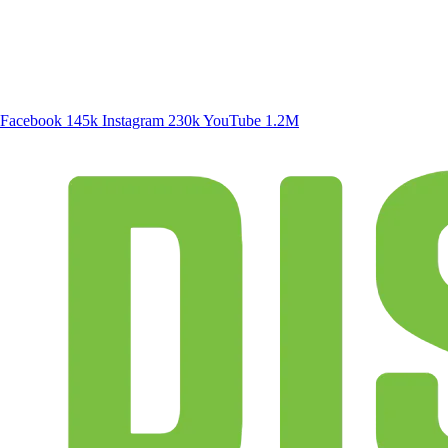
SIGA A DISCONECTA
Facebook
145k
Instagram
230k
YouTube
1.2M