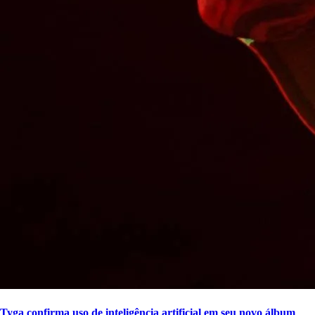
Tyga confirma uso de inteligência artificial em seu novo álbum