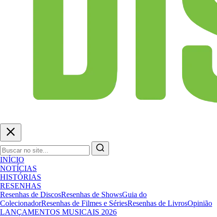
INÍCIO
NOTÍCIAS
HISTÓRIAS
RESENHAS
Resenhas de Discos
Resenhas de Shows
Guia do
Colecionador
Resenhas de Filmes e Séries
Resenhas de Livros
Opinião
LANÇAMENTOS MUSICAIS 2026