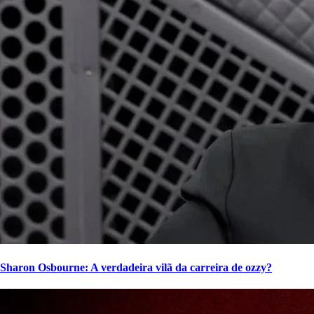
Sharon Osbourne: A verdadeira vilã da carreira de ozzy?