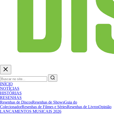
INÍCIO
NOTÍCIAS
HISTÓRIAS
RESENHAS
Resenhas de Discos
Resenhas de Shows
Guia do
Colecionador
Resenhas de Filmes e Séries
Resenhas de Livros
Opinião
LANÇAMENTOS MUSICAIS 2026