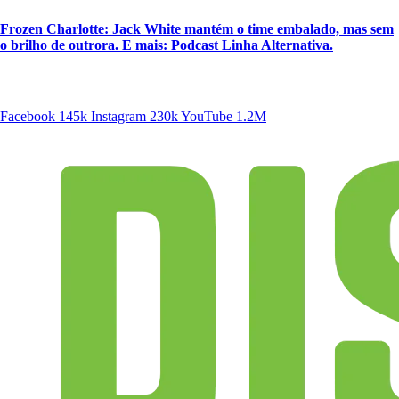
Frozen Charlotte: Jack White mantém o time embalado, mas sem
o brilho de outrora. E mais: Podcast Linha Alternativa.
SIGA A DISCONECTA
Facebook
145k
Instagram
230k
YouTube
1.2M