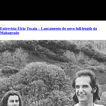
Entrevista Élcio Tocaia – Lançamento do novo full-length da
Malsagrado