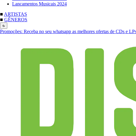
Lançamentos Musicais 2024
■
ARTISTAS
■
GÊNEROS
Promoções:
Receba no seu whatsapp as melhores ofertas de CDs e LP