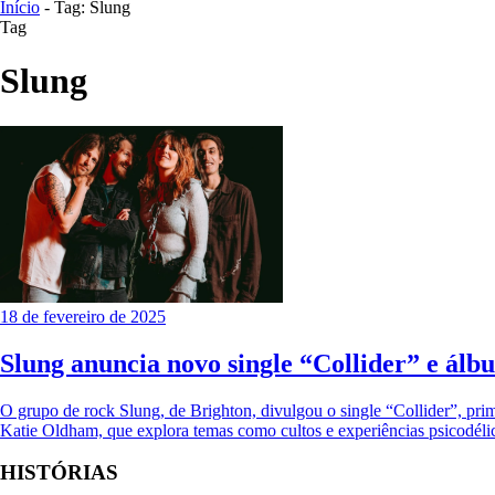
Início
- Tag: Slung
Tag
Slung
18 de fevereiro de 2025
Slung anuncia novo single “Collider” e álb
O grupo de rock Slung, de Brighton, divulgou o single “Collider”, prim
Katie Oldham, que explora temas como cultos e experiências psicodélic
HISTÓRIAS