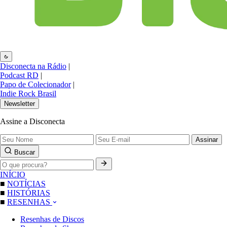
Disconecta na Rádio
|
Podcast RD
|
Papo de Colecionador
|
Indie Rock Brasil
Newsletter
Assine a Disconecta
Assinar
Buscar
INÍCIO
■
NOTÍCIAS
■
HISTÓRIAS
■
RESENHAS
Resenhas de Discos