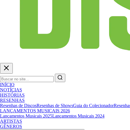
INÍCIO
NOTÍCIAS
HISTÓRIAS
RESENHAS
Resenhas de Discos
Resenhas de Shows
Guia do Colecionador
Resenhas
LANÇAMENTOS MUSICAIS 2026
Lançamentos Musicais 2025
Lançamentos Musicais 2024
ARTISTAS
GÊNEROS