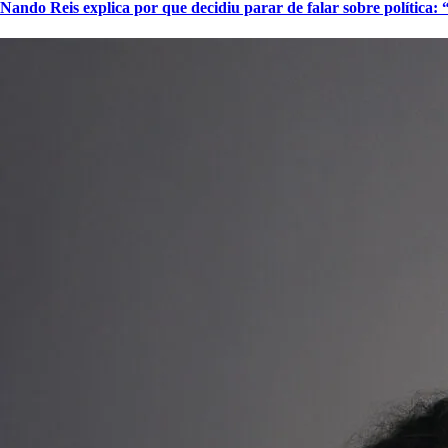
Nando Reis explica por que decidiu parar de falar sobre política: