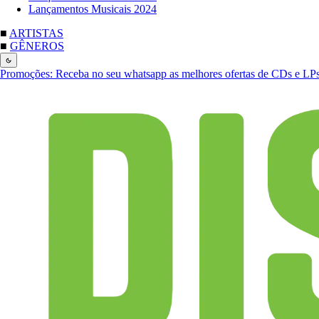
Lançamentos Musicais 2024
■
ARTISTAS
■
GÊNEROS
Promoções:
Receba no seu whatsapp as melhores ofertas de CDs e LP