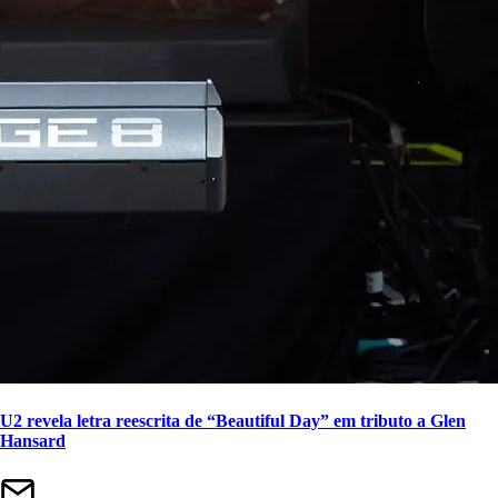
U2 revela letra reescrita de “Beautiful Day” em tributo a Glen
Hansard