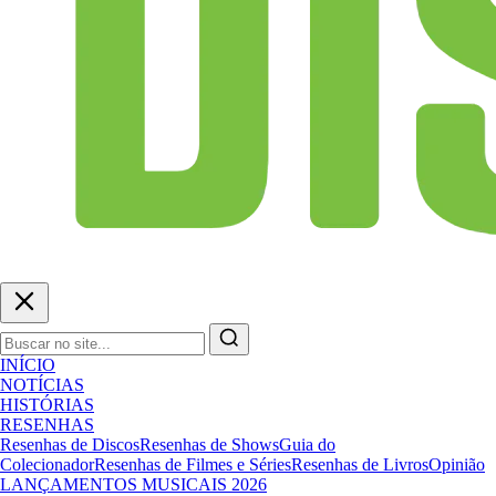
INÍCIO
NOTÍCIAS
HISTÓRIAS
RESENHAS
Resenhas de Discos
Resenhas de Shows
Guia do
Colecionador
Resenhas de Filmes e Séries
Resenhas de Livros
Opinião
LANÇAMENTOS MUSICAIS 2026