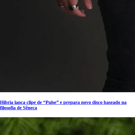
Hibria lança clipe de “Pulse” e prepara novo disco baseado na
filosofia de Sêneca