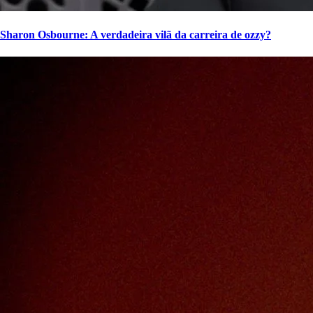
Sharon Osbourne: A verdadeira vilã da carreira de ozzy?