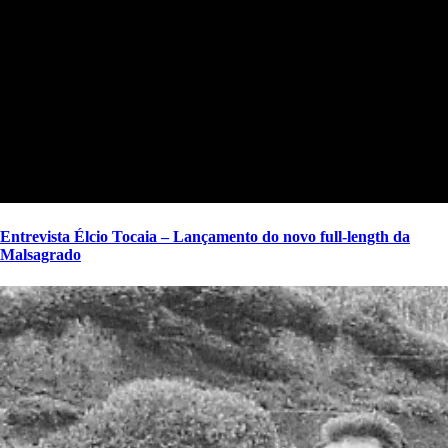
Entrevista Élcio Tocaia – Lançamento do novo full-length da
Malsagrado