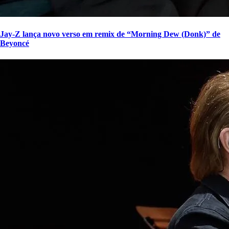
Jay-Z lança novo verso em remix de “Morning Dew (Donk)” de
Beyoncé