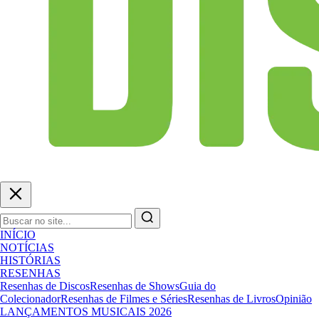
INÍCIO
NOTÍCIAS
HISTÓRIAS
RESENHAS
Resenhas de Discos
Resenhas de Shows
Guia do
Colecionador
Resenhas de Filmes e Séries
Resenhas de Livros
Opinião
LANÇAMENTOS MUSICAIS 2026