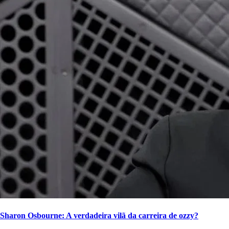
Sharon Osbourne: A verdadeira vilã da carreira de ozzy?