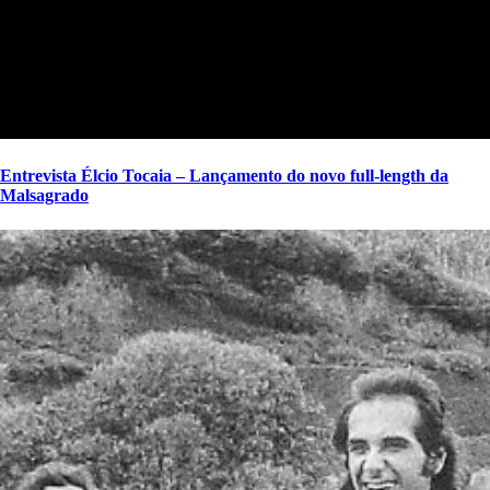
Entrevista Élcio Tocaia – Lançamento do novo full-length da
Malsagrado