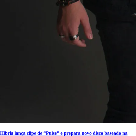
Hibria lança clipe de “Pulse” e prepara novo disco baseado na