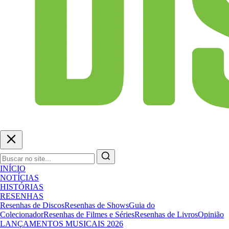
INÍCIO
NOTÍCIAS
HISTÓRIAS
RESENHAS
Resenhas de Discos
Resenhas de Shows
Guia do
Colecionador
Resenhas de Filmes e Séries
Resenhas de Livros
Opinião
LANÇAMENTOS MUSICAIS 2026