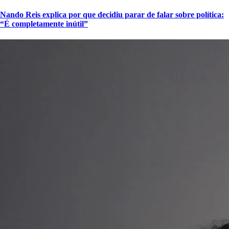
Nando Reis explica por que decidiu parar de falar sobre política:
“É completamente inútil”