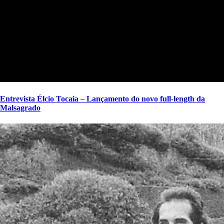
Entrevista Élcio Tocaia – Lançamento do novo full-length da
Malsagrado