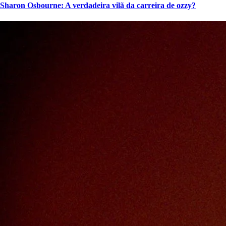
Sharon Osbourne: A verdadeira vilã da carreira de ozzy?