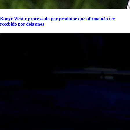
Kanye West é processado por produtor que afirma não ter
recebido por dois anos