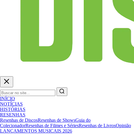
INÍCIO
NOTÍCIAS
HISTÓRIAS
RESENHAS
Resenhas de Discos
Resenhas de Shows
Guia do
Colecionador
Resenhas de Filmes e Séries
Resenhas de Livros
Opinião
LANÇAMENTOS MUSICAIS 2026