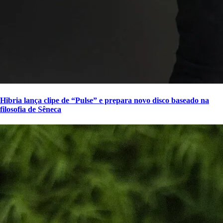
Hibria lança clipe de “Pulse” e prepara novo disco baseado na
filosofia de Sêneca