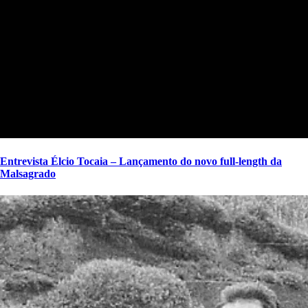
Entrevista Élcio Tocaia – Lançamento do novo full-length da
Malsagrado