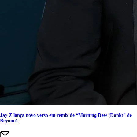
Jay-Z lança novo verso em remix de “Morning Dew (Donk)” de
Beyoncé