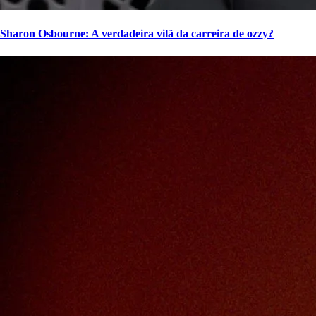
Sharon Osbourne: A verdadeira vilã da carreira de ozzy?