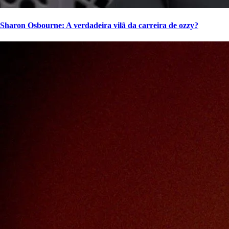
Sharon Osbourne: A verdadeira vilã da carreira de ozzy?