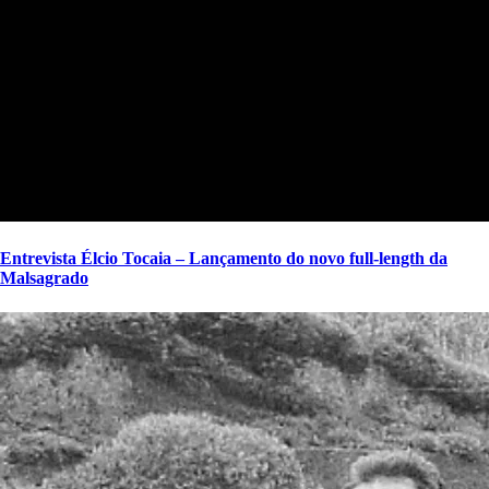
Entrevista Élcio Tocaia – Lançamento do novo full-length da
Malsagrado