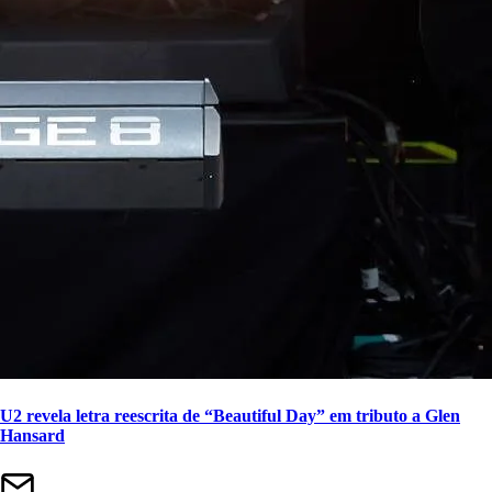
U2 revela letra reescrita de “Beautiful Day” em tributo a Glen
Hansard