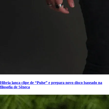
Hibria lança clipe de “Pulse” e prepara novo disco baseado na
filosofia de Sêneca