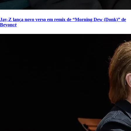
Jay-Z lança novo verso em remix de “Morning Dew (Donk)” de
Beyoncé