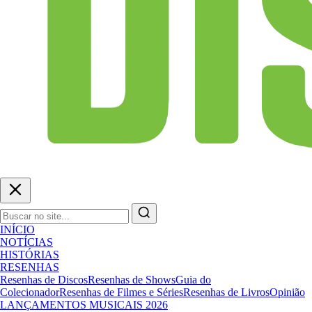
INÍCIO
NOTÍCIAS
HISTÓRIAS
RESENHAS
Resenhas de Discos
Resenhas de Shows
Guia do
Colecionador
Resenhas de Filmes e Séries
Resenhas de Livros
Opinião
LANÇAMENTOS MUSICAIS 2026