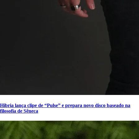
Hibria lança clipe de “Pulse” e prepara novo disco baseado na
filosofia de Sêneca