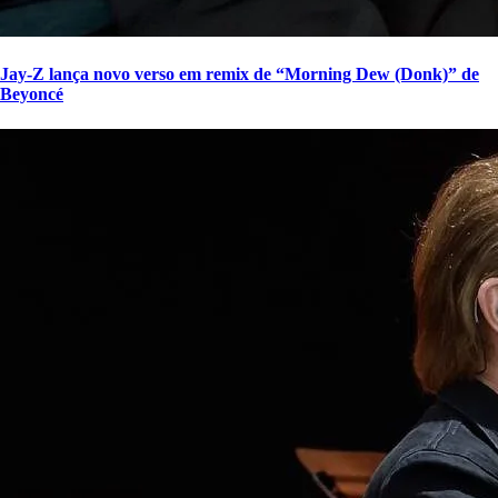
Jay-Z lança novo verso em remix de “Morning Dew (Donk)” de
Beyoncé