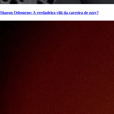
Sharon Osbourne: A verdadeira vilã da carreira de ozzy?