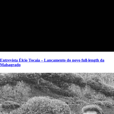
Entrevista Élcio Tocaia – Lançamento do novo full-length da
Malsagrado