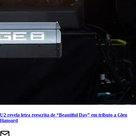
U2 revela letra reescrita de “Beautiful Day” em tributo a Glen
Hansard