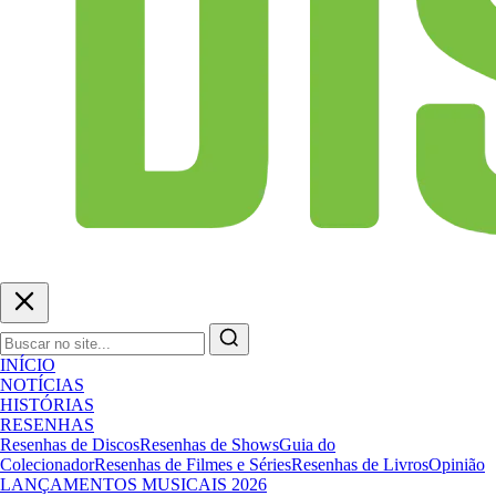
INÍCIO
NOTÍCIAS
HISTÓRIAS
RESENHAS
Resenhas de Discos
Resenhas de Shows
Guia do
Colecionador
Resenhas de Filmes e Séries
Resenhas de Livros
Opinião
LANÇAMENTOS MUSICAIS 2026