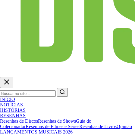
INÍCIO
NOTÍCIAS
HISTÓRIAS
RESENHAS
Resenhas de Discos
Resenhas de Shows
Guia do
Colecionador
Resenhas de Filmes e Séries
Resenhas de Livros
Opinião
LANÇAMENTOS MUSICAIS 2026