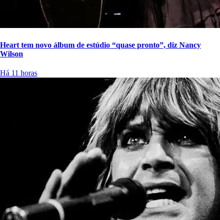
Heart tem novo álbum de estúdio “quase pronto”, diz Nancy
Wilson
Há 11 horas