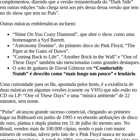
complementou, dizendo que a versão remasterizada do “Dark Side”
em outras edições “não chega nem aos pés dessa dessa versão que tem
no do show que tem no Puls”.
Outras músicas emblemáticas incluem:
“Shine On You Crazy Diamond”, que abre o show como uma
homenagem a Syd Barrett.
“Astronomy Domine”, do primeiro disco do Pink Floyd, “The
Piper at the Gates of Dawn”.
“Coming Back to Life”, “Another Brick in the Wall” e “One of
These Days” também são mencionadas como grandes destaques.
O solo de guitarra de David Gilmour em
“Comfortably
Numb” é descrito como “mais longo um pouco” e lendário
.
Uma curiosidade para os fãs, apontada pelos hosts, é a existência de
duas músicas em algumas versões (cassete ou VHS) que não estão no
CD ou LP: “One of These Days” e uma “música ambiente” de 22
minutos, sem nome.
“Pulse” alcançou grande sucesso comercial, chegando ao primeiro
lugar na Billboard em junho de 1995 e recebendo atribuições de disco
de ouro, platina e dupla platina em 31 de julho do mesmo ano. No
Brasil, vendeu mais de 100.000 cópias, sendo o país com maior
número de vendas, talvez pelo fato de o Pink Floyd nunca ter tocado
em terras brasileiras. A turnê de 1994, que gerou o álbum, foi vista por