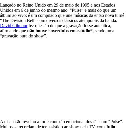
Lançado no Reino Unido em 29 de maio de 1995 e nos Estados
Unidos em 6 de junho do mesmo ano, “Pulse” é mais do que um
álbum ao vivo; é um compilado que une músicas da então nova turnê
“The Division Bell” com diversos clássicos atemporais da banda.
David Gilmour
fez questão de que a gravação fosse autêntica,
afirmando que
não houve “overdubs em estúdio”
, sendo uma
“gravação pura do show”.
A discussão revelou a forte conexão emocional dos fãs com “Pulse”.
Muitos se recordam de ter assistido ao show pela TV, com
Julio