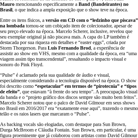
Mauro
mencionando especificamente a
Band (Bandeirantes) no
Brasil
, o que indica a ampla exposição que o show teve na época.
Entre os itens físicos, a
versão em CD com o “ledzinho que piscava”
na lombada
tornou-se um cobiçado item de colecionador, apesar de
seu preço elevado na época. Marcelo Scherer, inclusive, revelou que
seu exemplar original já não piscava mais. A capa do LP também é
destacada por sua riqueza em detalhes e “easter eggs”, criada por
Storm Thorgerson. Para
Luis Fernando Brod
, a experiência de
assistir ao show em VHS, mesmo com a qualidade da época, era “uma
viagem assim tipo transcendental”, ressaltando o impacto visual e
sonoro do Pink Floyd.
“Pulse” é aclamado pela sua qualidade de áudio e visual,
especialmente considerando a tecnologia disponível na época. O show
foi descrito como
“espetacular” em termos de “pirotecnia” e “tipos
de efeito”
, que estavam “à frente do seu tempo”. A preocupação visual
da banda e o “projeto gráfico dos discos sempre são muito bem feitos”.
Marcelo Scherer notou que o palco de David Gilmour em seus shows
no Brasil em 2016/2017 era “exatamente esse aqui”, trazendo o mesmo
telão e os raios lasers que marcaram o “Pulse”.
As backing vocals são elogiadas, com destaque para Sun Brown,
Durga McBroom e Cláudia Fontain. Sun Brown, em particular, é uma
figura proeminente que já colaborou com artistas como David Gilmour