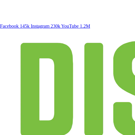
SIGA A DISCONECTA
Facebook
145k
Instagram
230k
YouTube
1.2M