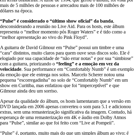
mais de 5 milhões de pessoas e arrecadou mais de 100 milhões de
dólares na época.
“Pulse” é considerado o “último show oficial” da banda
,
desconsiderando a reunião no Live Aid. Para os hosts, este álbum
representa o “melhor momento pós Roger Waters” e é tido como a
“melhor apresentação ao vivo do Pink Floyd”.
A guitarra de David Gilmour em “Pulse” possui um timbre e uma
“cara” distintos, muito claros para quem ouve seus discos solo. Ele é
elogiado por sua capacidade de “não errar notas” e por sua “simbiose”
com a guitarra, priorizando o
“feeling” e a emoção em vez da
velocidade
. Sua performance em “Comfortably Numb” é um exemplo
da emoção que ele entrega nos solos. Marcelo Scherer notou uma
pequena “escorregadinha” no solo de “Comfortably Numb” em um
show em Curitiba, mas enfatizou que foi “imperceptível” e que
Gilmour ainda deu um sorriso.
Apesar da qualidade do álbum, os hosts lamentaram que a versão em
DVD lançada em 2006 apenas converteu o som para 5.1 e adicionou
extras, sem uma remasterização significativa da imagem. Contudo, há
esperança de uma remasterização em 4K e áudio em Dolby Atmos
para “Pulse”, similar ao que foi feito com “Live at Pompeii”.
“Pulse” é, portanto, muito mais do que um simples álbum ao vivo; é