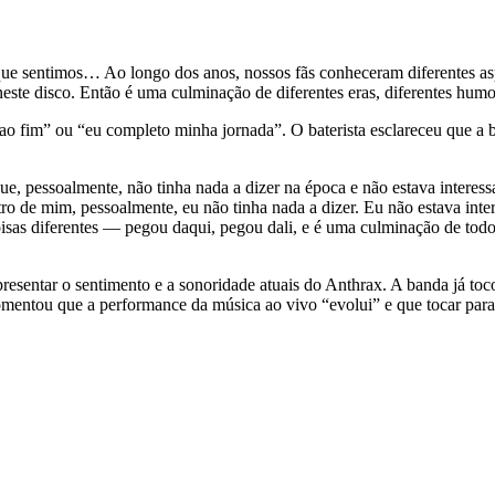
sentimos… Ao longo dos anos, nossos fãs conheceram diferentes aspecto
te disco. Então é uma culminação de diferentes eras, diferentes humore
 ao fim” ou “eu completo minha jornada”. O baterista esclareceu que a 
e, pessoalmente, não tinha nada a dizer na época e não estava interes
o de mim, pessoalmente, eu não tinha nada a dizer. Eu não estava int
sas diferentes — pegou daqui, pegou dali, e é uma culminação de todos 
epresentar o sentimento e a sonoridade atuais do Anthrax. A banda já to
mentou que a performance da música ao vivo “evolui” e que tocar para