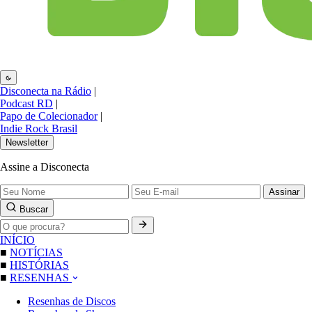
Disconecta na Rádio
|
Podcast RD
|
Papo de Colecionador
|
Indie Rock Brasil
Newsletter
Assine a Disconecta
Assinar
Buscar
INÍCIO
■
NOTÍCIAS
■
HISTÓRIAS
■
RESENHAS
Resenhas de Discos