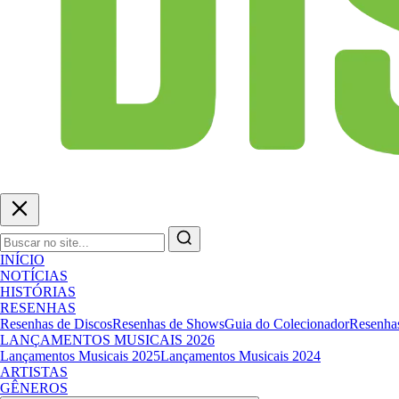
INÍCIO
NOTÍCIAS
HISTÓRIAS
RESENHAS
Resenhas de Discos
Resenhas de Shows
Guia do Colecionador
Resenhas
LANÇAMENTOS MUSICAIS 2026
Lançamentos Musicais 2025
Lançamentos Musicais 2024
ARTISTAS
GÊNEROS