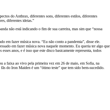
s do Anthrax, diferentes sons, diferentes estilos, diferentes
s, diferentes ideias.”
banda não está indicando o fim de sua carreira, mas sim que “nossa
sado em fazer música nova. “Eu não conto a pandemia”, disse ele.
eressado em fazer música nova naquele momento. Eu queria ter algo que
esses anos, e é isso que este disco basicamente representa, todos
cou a faixa ao vivo pela primeira vez em 26 de maio, em Sofia, na
 fãs do Iron Maiden é um “ótimo teste” que tem sido bem-sucedido.