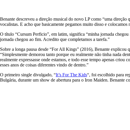
Benante descreveu a direção musical do novo LP como “uma direção que 
vocalistas. E acho que basicamente pegamos muito disso e colocamos nes
O título “Cursum Perficio”, em latim, significa “minha jornada chegou
jornada chegou ao fim. Acredito que completamos a tarefa.”
Sobre a longa pausa desde “For All Kings” (2016), Benante explicou qu
“Simplesmente demorou tanto porque eu realmente não tinha nada dentr
realmente expressasse onde estamos, e todo esse tempo apenas criou coi
esses anos de coisas diferentes vindo de dentro.”
O primeiro single divulgado, “
It’s For The Kids
“, foi escolhido para r
Bulgária, durante um show de abertura para o Iron Maiden. Benante co