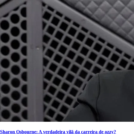
Sharon Osbourne: A verdadeira vilã da carreira de ozzy?