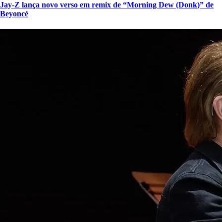
Jay-Z lança novo verso em remix de “Morning Dew (Donk)” de
Beyoncé