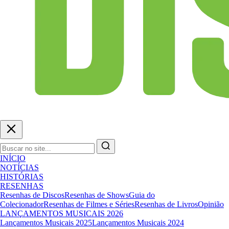
INÍCIO
NOTÍCIAS
HISTÓRIAS
RESENHAS
Resenhas de Discos
Resenhas de Shows
Guia do
Colecionador
Resenhas de Filmes e Séries
Resenhas de Livros
Opinião
LANÇAMENTOS MUSICAIS 2026
Lançamentos Musicais 2025
Lançamentos Musicais 2024