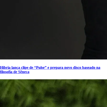
Hibria lança clipe de “Pulse” e prepara novo disco baseado na
filosofia de Sêneca