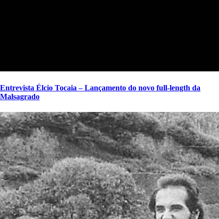
Entrevista Élcio Tocaia – Lançamento do novo full-length da
Malsagrado