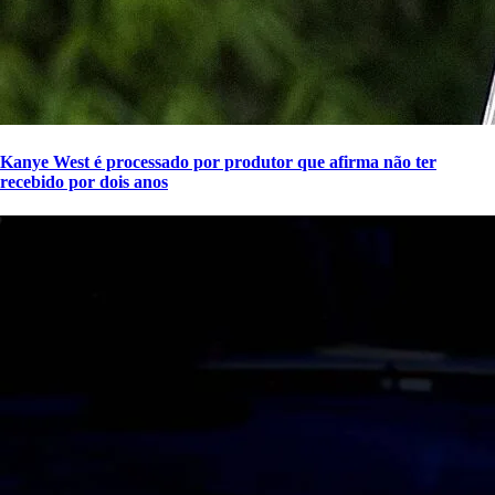
Kanye West é processado por produtor que afirma não ter
recebido por dois anos