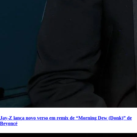
Jay-Z lança novo verso em remix de “Morning Dew (Donk)” de
Beyoncé