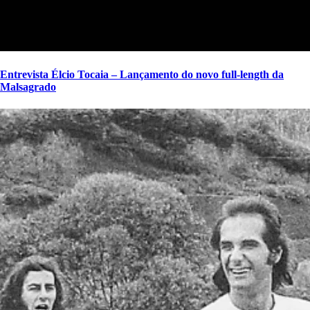
Entrevista Élcio Tocaia – Lançamento do novo full-length da
Malsagrado