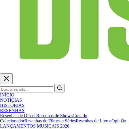
INÍCIO
NOTÍCIAS
HISTÓRIAS
RESENHAS
Resenhas de Discos
Resenhas de Shows
Guia do
Colecionador
Resenhas de Filmes e Séries
Resenhas de Livros
Opinião
LANÇAMENTOS MUSICAIS 2026