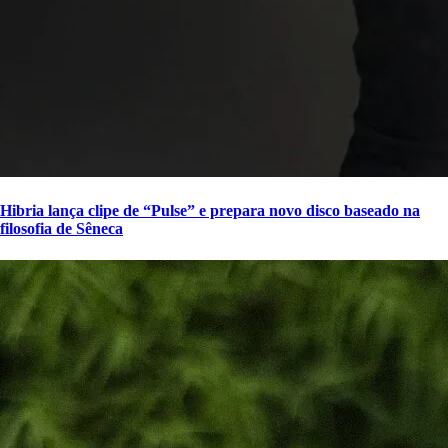
Hibria lança clipe de “Pulse” e prepara novo disco baseado na
filosofia de Sêneca