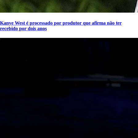
Kanye West é processado por produtor que afirma não ter
recebido por dois anos