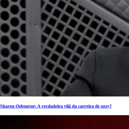
Sharon Osbourne: A verdadeira vilã da carreira de ozzy?