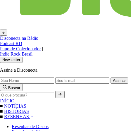
Disconecta na Rádio
|
Podcast RD
|
Papo de Colecionador
|
Indie Rock Brasil
Newsletter
Assine a Disconecta
Assinar
Buscar
INÍCIO
■
NOTÍCIAS
■
HISTÓRIAS
■
RESENHAS
Resenhas de Discos