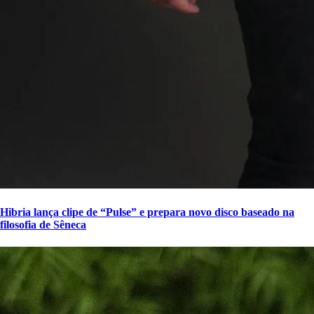
Hibria lança clipe de “Pulse” e prepara novo disco baseado na
filosofia de Sêneca