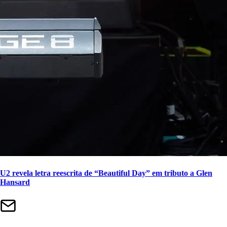
U2 revela letra reescrita de “Beautiful Day” em tributo a Glen
Hansard