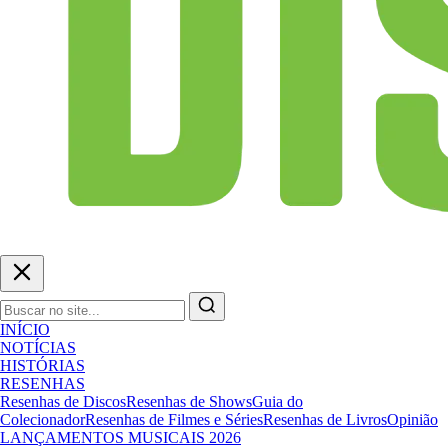
INÍCIO
NOTÍCIAS
HISTÓRIAS
RESENHAS
Resenhas de Discos
Resenhas de Shows
Guia do
Colecionador
Resenhas de Filmes e Séries
Resenhas de Livros
Opinião
LANÇAMENTOS MUSICAIS 2026