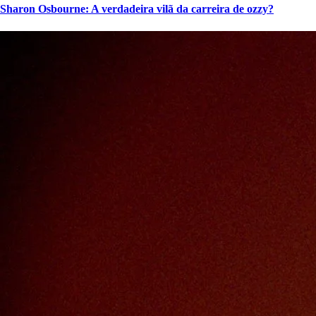
Sharon Osbourne: A verdadeira vilã da carreira de ozzy?