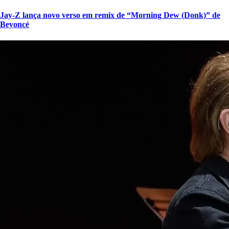
Jay-Z lança novo verso em remix de “Morning Dew (Donk)” de
Beyoncé