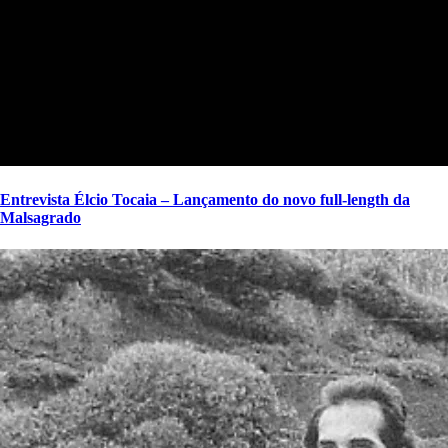
Entrevista Élcio Tocaia – Lançamento do novo full-length da
Malsagrado