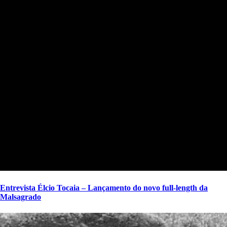
Entrevista Élcio Tocaia – Lançamento do novo full-length da
Malsagrado