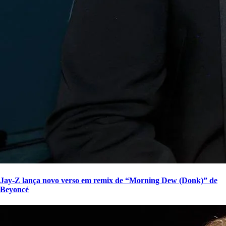
Jay-Z lança novo verso em remix de “Morning Dew (Donk)” de
Beyoncé