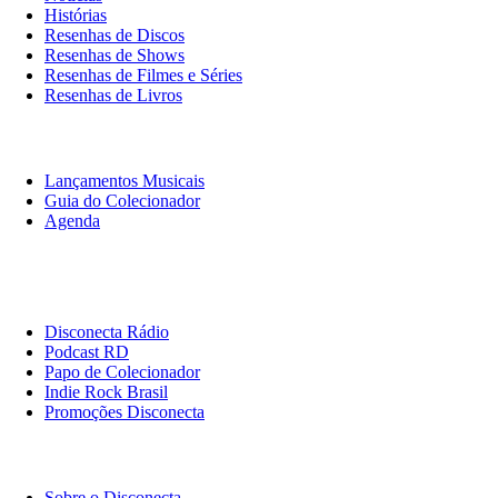
Histórias
Resenhas de Discos
Resenhas de Shows
Resenhas de Filmes e Séries
Resenhas de Livros
O Que Ouvir
Lançamentos Musicais
Guia do Colecionador
Agenda
Originais
Disconecta
Disconecta Rádio
Podcast RD
Papo de Colecionador
Indie Rock Brasil
Promoções Disconecta
Institucional
Sobre o Disconecta