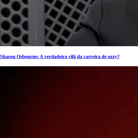
Sharon Osbourne: A verdadeira vilã da carreira de ozzy?