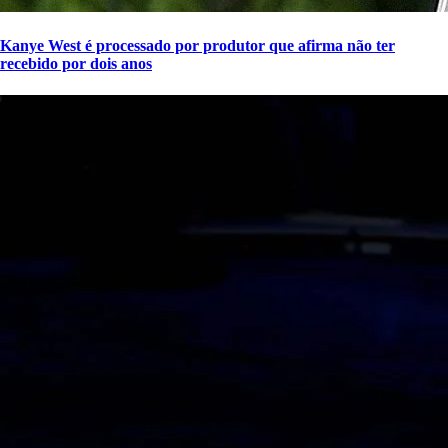
Kanye West é processado por produtor que afirma não ter
recebido por dois anos