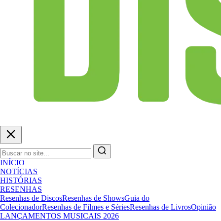
INÍCIO
NOTÍCIAS
HISTÓRIAS
RESENHAS
Resenhas de Discos
Resenhas de Shows
Guia do
Colecionador
Resenhas de Filmes e Séries
Resenhas de Livros
Opinião
LANÇAMENTOS MUSICAIS 2026