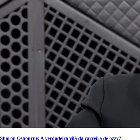
Sharon Osbourne: A verdadeira vilã da carreira de ozzy?