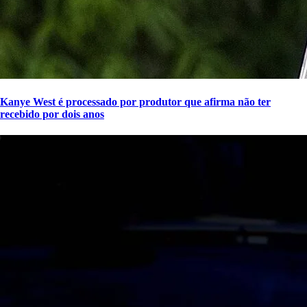
Kanye West é processado por produtor que afirma não ter
recebido por dois anos