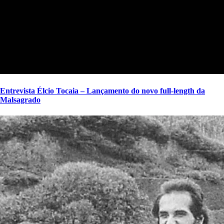
Entrevista Élcio Tocaia – Lançamento do novo full-length da
Malsagrado