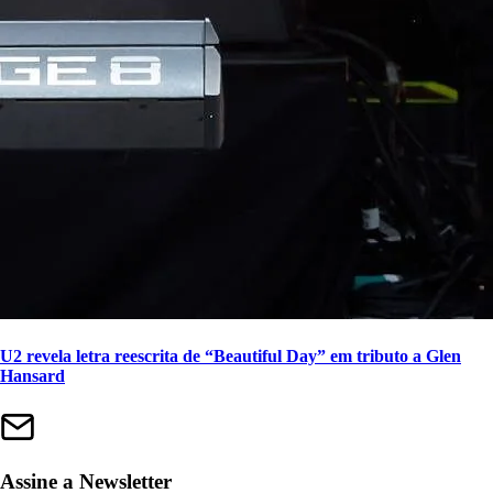
U2 revela letra reescrita de “Beautiful Day” em tributo a Glen
Hansard
Assine a Newsletter