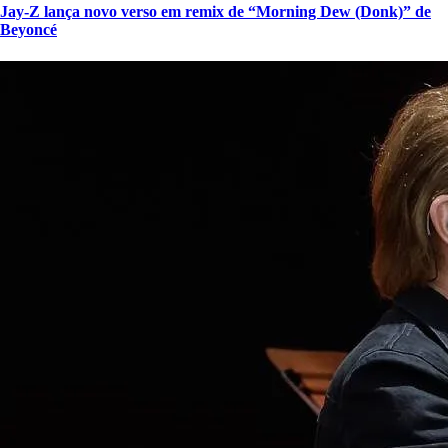
Jay-Z lança novo verso em remix de “Morning Dew (Donk)” de
Beyoncé