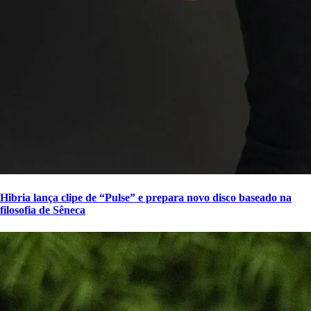
Hibria lança clipe de “Pulse” e prepara novo disco baseado na
filosofia de Sêneca