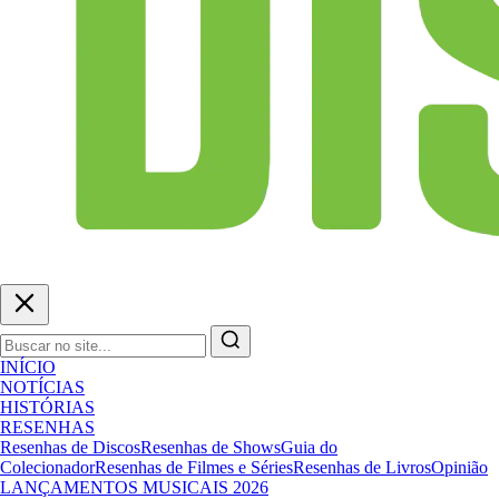
INÍCIO
NOTÍCIAS
HISTÓRIAS
RESENHAS
Resenhas de Discos
Resenhas de Shows
Guia do
Colecionador
Resenhas de Filmes e Séries
Resenhas de Livros
Opinião
LANÇAMENTOS MUSICAIS 2026