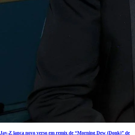
Jay-Z lança novo verso em remix de “Morning Dew (Donk)” de