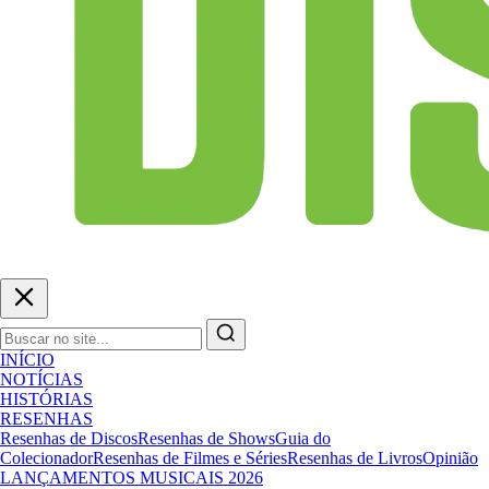
INÍCIO
NOTÍCIAS
HISTÓRIAS
RESENHAS
Resenhas de Discos
Resenhas de Shows
Guia do
Colecionador
Resenhas de Filmes e Séries
Resenhas de Livros
Opinião
LANÇAMENTOS MUSICAIS 2026