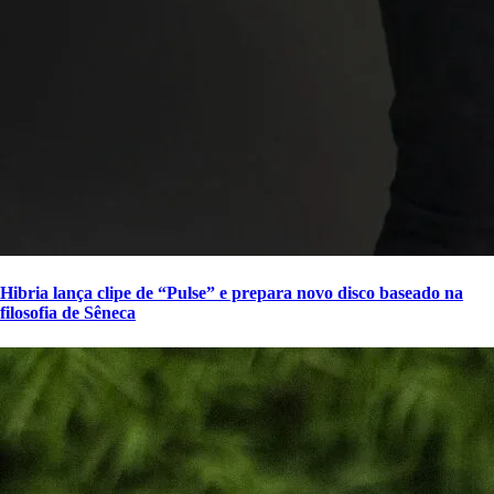
Hibria lança clipe de “Pulse” e prepara novo disco baseado na
filosofia de Sêneca