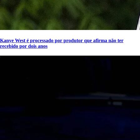
Kanye West é processado por produtor que afirma não ter
recebido por dois anos