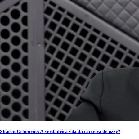
Sharon Osbourne: A verdadeira vilã da carreira de ozzy?