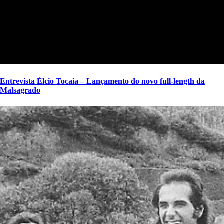
Entrevista Élcio Tocaia – Lançamento do novo full-length da
Malsagrado