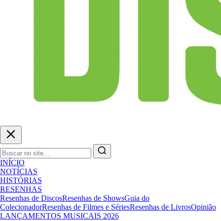
INÍCIO
NOTÍCIAS
HISTÓRIAS
RESENHAS
Resenhas de Discos
Resenhas de Shows
Guia do
Colecionador
Resenhas de Filmes e Séries
Resenhas de Livros
Opinião
LANÇAMENTOS MUSICAIS 2026