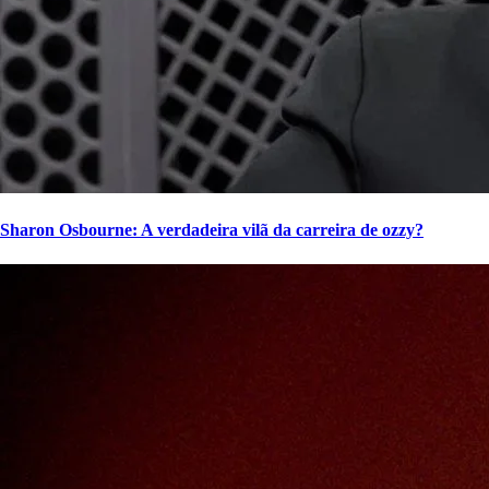
Sharon Osbourne: A verdadeira vilã da carreira de ozzy?