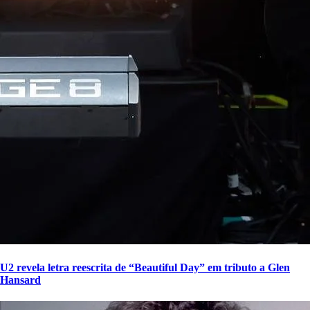
U2 revela letra reescrita de “Beautiful Day” em tributo a Glen
Hansard