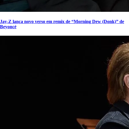
Jay-Z lança novo verso em remix de “Morning Dew (Donk)” de
Beyoncé