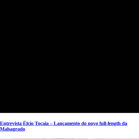
Entrevista Élcio Tocaia – Lançamento do novo full-length da
Malsagrado