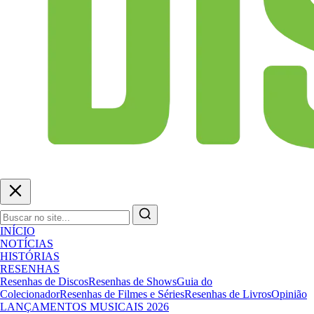
INÍCIO
NOTÍCIAS
HISTÓRIAS
RESENHAS
Resenhas de Discos
Resenhas de Shows
Guia do
Colecionador
Resenhas de Filmes e Séries
Resenhas de Livros
Opinião
LANÇAMENTOS MUSICAIS 2026