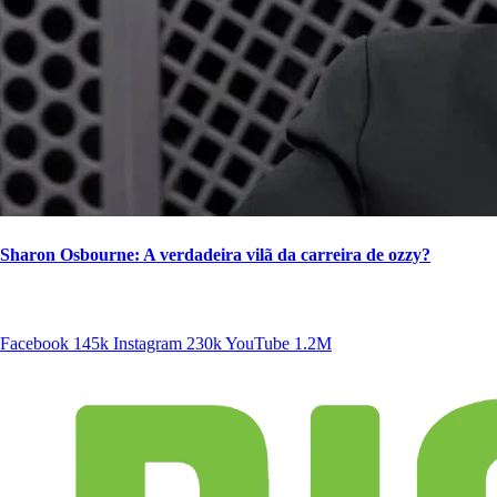
Sharon Osbourne: A verdadeira vilã da carreira de ozzy?
SIGA A DISCONECTA
Facebook
145k
Instagram
230k
YouTube
1.2M