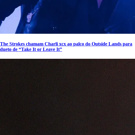
The Strokes chamam Charli xcx ao palco do Outside Lands para
dueto de “Take It or Leave It”