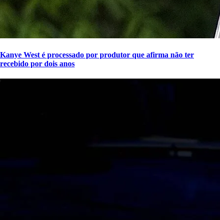
Kanye West é processado por produtor que afirma não ter
recebido por dois anos