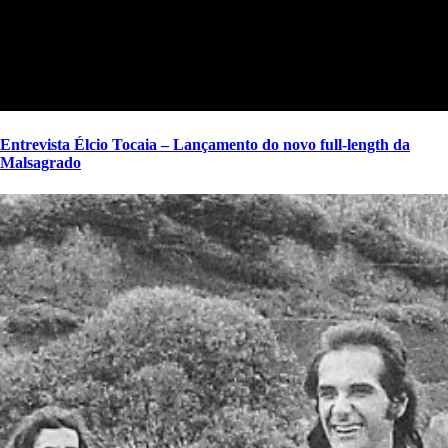
Entrevista Élcio Tocaia – Lançamento do novo full-length da
Malsagrado