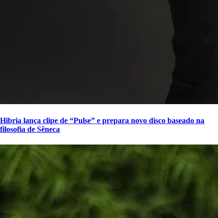
Hibria lança clipe de “Pulse” e prepara novo disco baseado na
filosofia de Sêneca