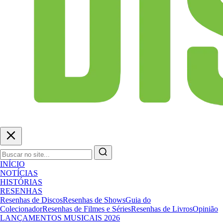
INÍCIO
NOTÍCIAS
HISTÓRIAS
RESENHAS
Resenhas de Discos
Resenhas de Shows
Guia do
Colecionador
Resenhas de Filmes e Séries
Resenhas de Livros
Opinião
LANÇAMENTOS MUSICAIS 2026