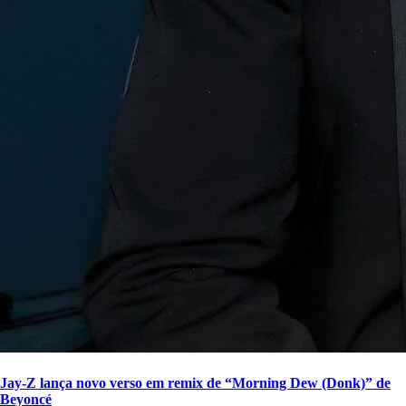
Jay-Z lança novo verso em remix de “Morning Dew (Donk)” de
Beyoncé