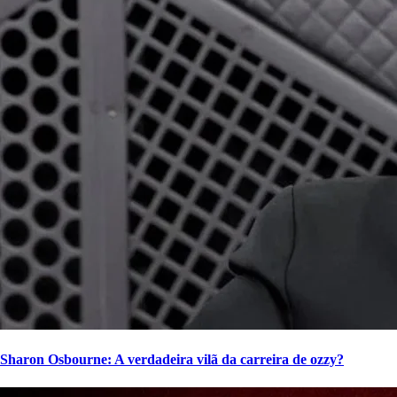
Sharon Osbourne: A verdadeira vilã da carreira de ozzy?