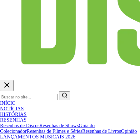
INÍCIO
NOTÍCIAS
HISTÓRIAS
RESENHAS
Resenhas de Discos
Resenhas de Shows
Guia do
Colecionador
Resenhas de Filmes e Séries
Resenhas de Livros
Opinião
LANÇAMENTOS MUSICAIS 2026