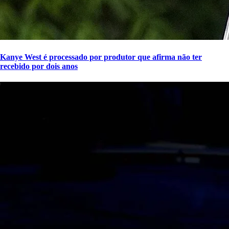
Kanye West é processado por produtor que afirma não ter
recebido por dois anos