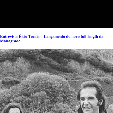
Entrevista Élcio Tocaia – Lançamento do novo full-length da
Malsagrado