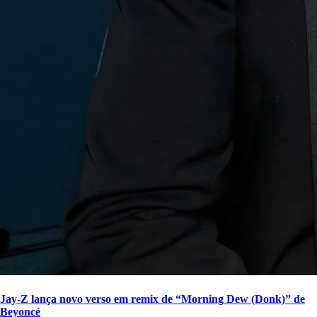
Jay-Z lança novo verso em remix de “Morning Dew (Donk)” de
Beyoncé