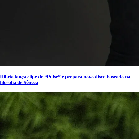
Hibria lança clipe de “Pulse” e prepara novo disco baseado na
filosofia de Sêneca