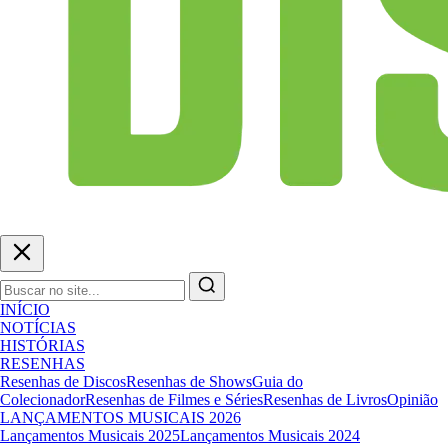
INÍCIO
NOTÍCIAS
HISTÓRIAS
RESENHAS
Resenhas de Discos
Resenhas de Shows
Guia do
Colecionador
Resenhas de Filmes e Séries
Resenhas de Livros
Opinião
LANÇAMENTOS MUSICAIS 2026
Lançamentos Musicais 2025
Lançamentos Musicais 2024