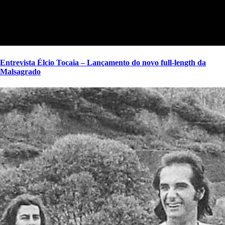
Entrevista Élcio Tocaia – Lançamento do novo full-length da
Malsagrado