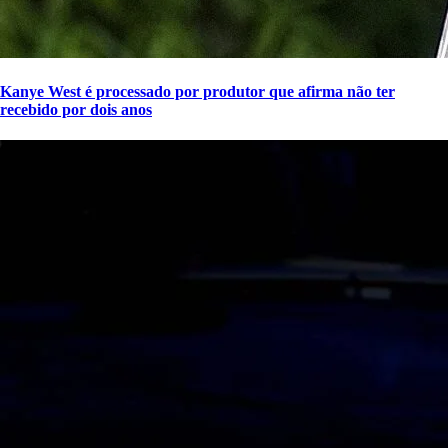
Kanye West é processado por produtor que afirma não ter
recebido por dois anos