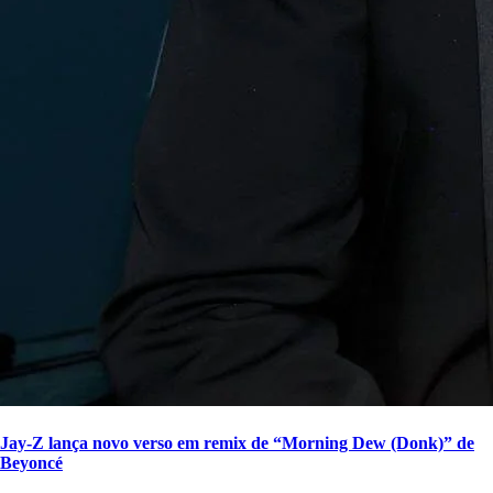
Jay-Z lança novo verso em remix de “Morning Dew (Donk)” de
Beyoncé