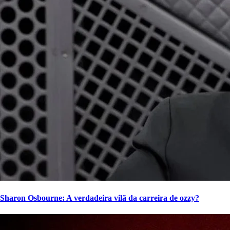
Sharon Osbourne: A verdadeira vilã da carreira de ozzy?