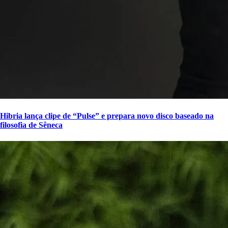
Hibria lança clipe de “Pulse” e prepara novo disco baseado na
filosofia de Sêneca