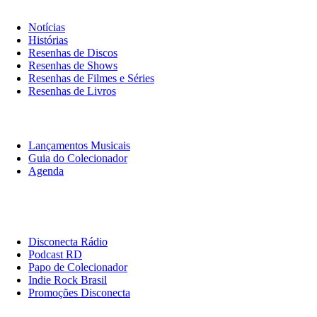
Notícias
Histórias
Resenhas de Discos
Resenhas de Shows
Resenhas de Filmes e Séries
Resenhas de Livros
O Que Ouvir
Lançamentos Musicais
Guia do Colecionador
Agenda
Originais
Disconecta
Disconecta Rádio
Podcast RD
Papo de Colecionador
Indie Rock Brasil
Promoções Disconecta