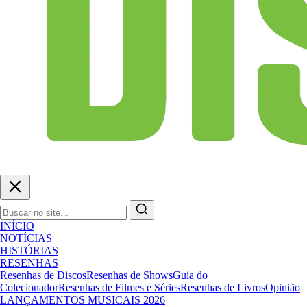
INÍCIO
NOTÍCIAS
HISTÓRIAS
RESENHAS
Resenhas de Discos
Resenhas de Shows
Guia do
Colecionador
Resenhas de Filmes e Séries
Resenhas de Livros
Opinião
LANÇAMENTOS MUSICAIS 2026