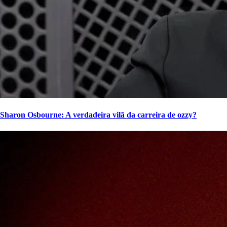
Sharon Osbourne: A verdadeira vilã da carreira de ozzy?