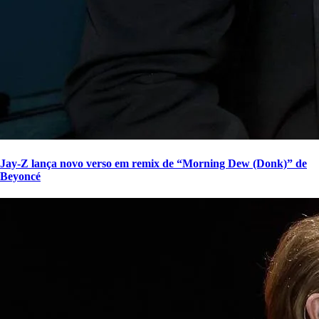
Jay-Z lança novo verso em remix de “Morning Dew (Donk)” de
Beyoncé