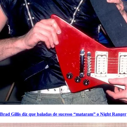
Brad Gillis diz que baladas de sucesso “mataram” o Night Ranger