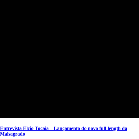
Entrevista Élcio Tocaia – Lançamento do novo full-length da
Malsagrado