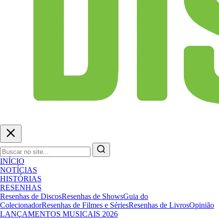
INÍCIO
NOTÍCIAS
HISTÓRIAS
RESENHAS
Resenhas de Discos
Resenhas de Shows
Guia do
Colecionador
Resenhas de Filmes e Séries
Resenhas de Livros
Opinião
LANÇAMENTOS MUSICAIS 2026