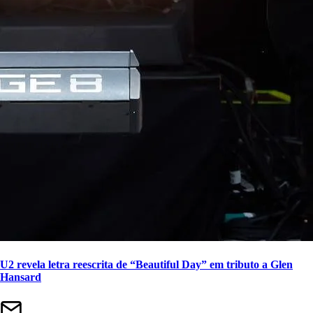
U2 revela letra reescrita de “Beautiful Day” em tributo a Glen
Hansard