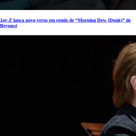
Jay-Z lança novo verso em remix de “Morning Dew (Donk)” de
Beyoncé