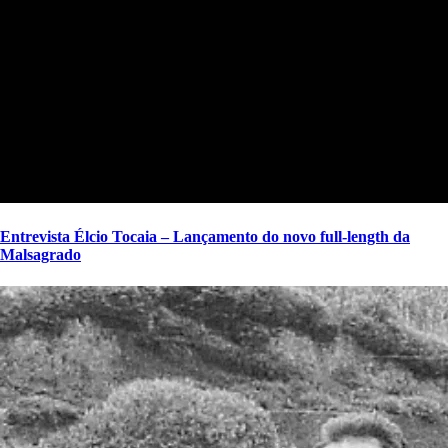
Entrevista Élcio Tocaia – Lançamento do novo full-length da
Malsagrado