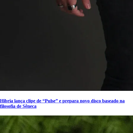
Hibria lança clipe de “Pulse” e prepara novo disco baseado na
filosofia de Sêneca