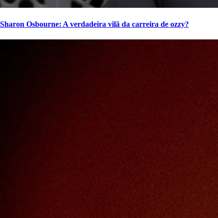
Sharon Osbourne: A verdadeira vilã da carreira de ozzy?