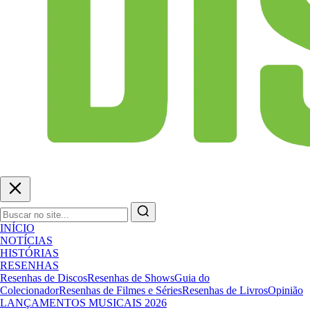
INÍCIO
NOTÍCIAS
HISTÓRIAS
RESENHAS
Resenhas de Discos
Resenhas de Shows
Guia do
Colecionador
Resenhas de Filmes e Séries
Resenhas de Livros
Opinião
LANÇAMENTOS MUSICAIS 2026