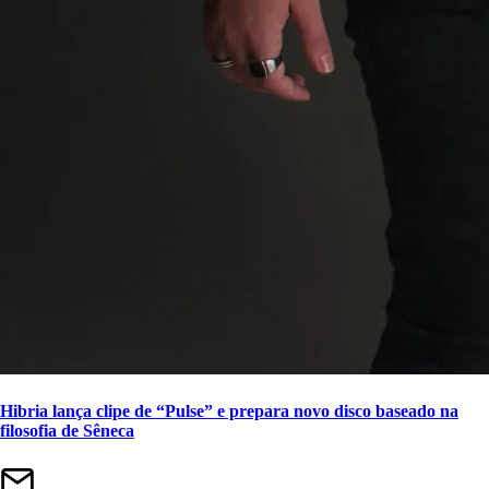
Hibria lança clipe de “Pulse” e prepara novo disco baseado na
filosofia de Sêneca