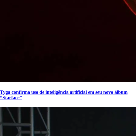
Tyga confirma uso de inteligência artificial em seu novo álbum
“Starface”