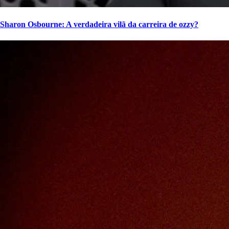
Sharon Osbourne: A verdadeira vilã da carreira de ozzy?