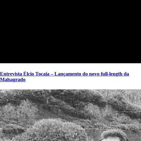
Entrevista Élcio Tocaia – Lançamento do novo full-length da
Malsagrado