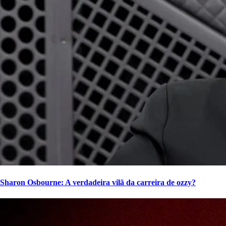
Sharon Osbourne: A verdadeira vilã da carreira de ozzy?