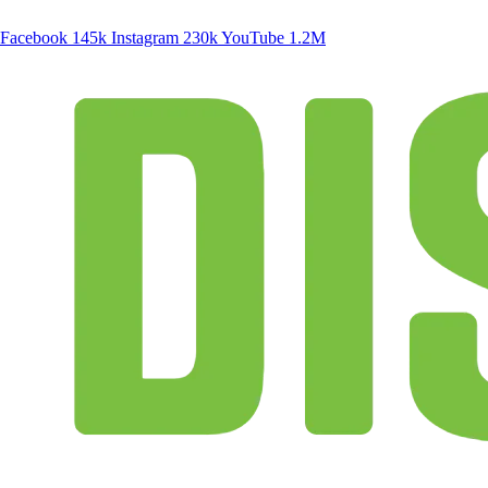
Facebook
145k
Instagram
230k
YouTube
1.2M