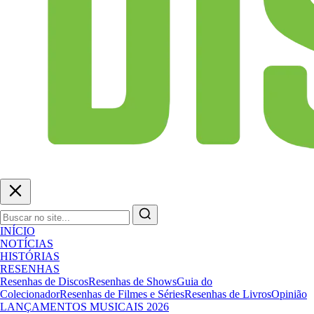
INÍCIO
NOTÍCIAS
HISTÓRIAS
RESENHAS
Resenhas de Discos
Resenhas de Shows
Guia do
Colecionador
Resenhas de Filmes e Séries
Resenhas de Livros
Opinião
LANÇAMENTOS MUSICAIS 2026