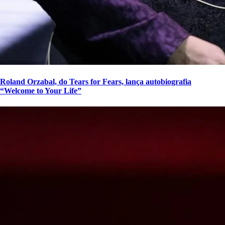
Roland Orzabal, do Tears for Fears, lança autobiografia
“Welcome to Your Life”