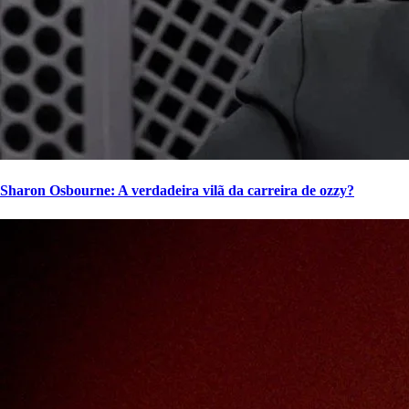
Sharon Osbourne: A verdadeira vilã da carreira de ozzy?