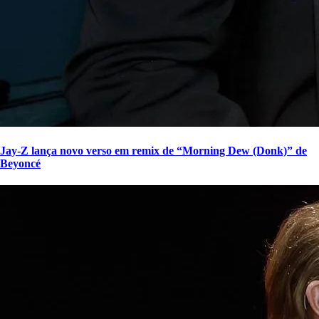
Jay-Z lança novo verso em remix de “Morning Dew (Donk)” de
Beyoncé