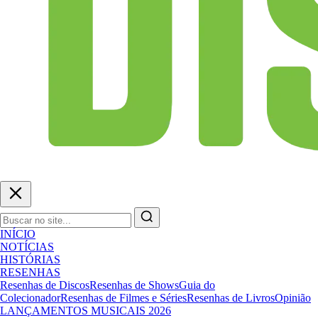
INÍCIO
NOTÍCIAS
HISTÓRIAS
RESENHAS
Resenhas de Discos
Resenhas de Shows
Guia do
Colecionador
Resenhas de Filmes e Séries
Resenhas de Livros
Opinião
LANÇAMENTOS MUSICAIS 2026