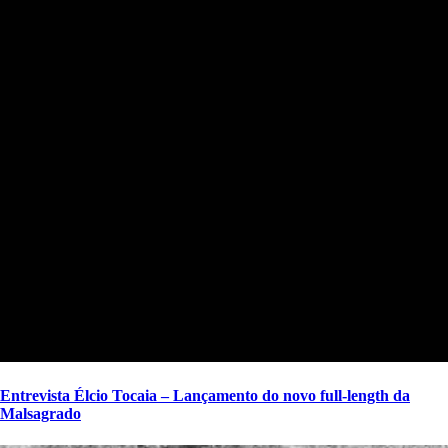
Entrevista Élcio Tocaia – Lançamento do novo full-length da
Malsagrado