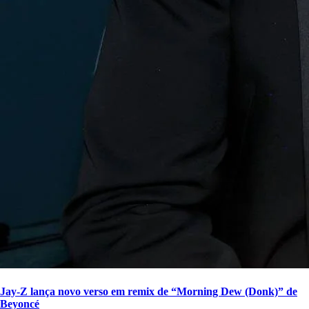
Jay-Z lança novo verso em remix de “Morning Dew (Donk)” de
Beyoncé