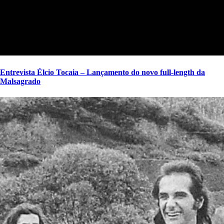
Entrevista Élcio Tocaia – Lançamento do novo full-length da
Malsagrado