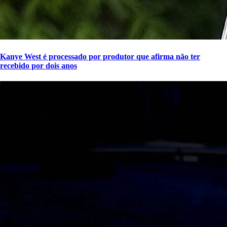
Kanye West é processado por produtor que afirma não ter
recebido por dois anos