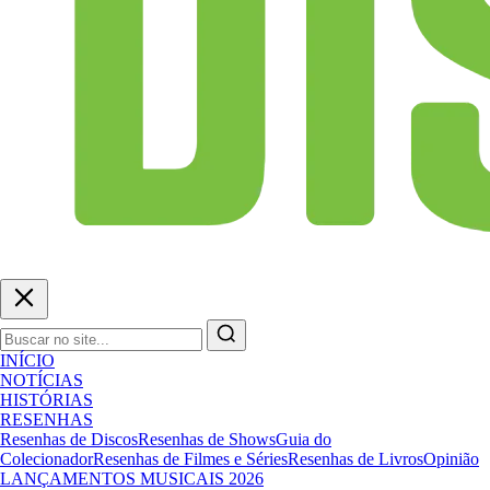
INÍCIO
NOTÍCIAS
HISTÓRIAS
RESENHAS
Resenhas de Discos
Resenhas de Shows
Guia do
Colecionador
Resenhas de Filmes e Séries
Resenhas de Livros
Opinião
LANÇAMENTOS MUSICAIS 2026