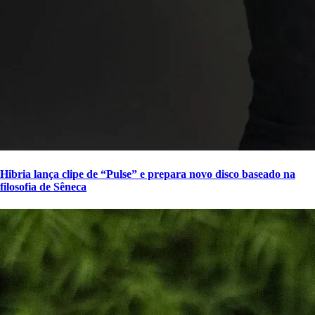
Hibria lança clipe de “Pulse” e prepara novo disco baseado na
filosofia de Sêneca