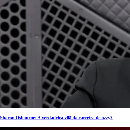
Sharon Osbourne: A verdadeira vilã da carreira de ozzy?