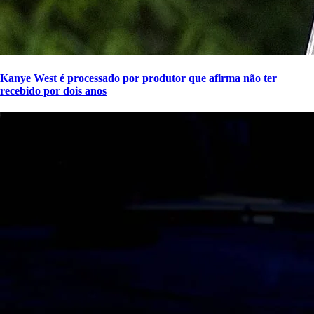
Kanye West é processado por produtor que afirma não ter
recebido por dois anos