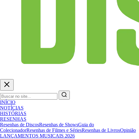
INÍCIO
NOTÍCIAS
HISTÓRIAS
RESENHAS
Resenhas de Discos
Resenhas de Shows
Guia do
Colecionador
Resenhas de Filmes e Séries
Resenhas de Livros
Opinião
LANÇAMENTOS MUSICAIS 2026