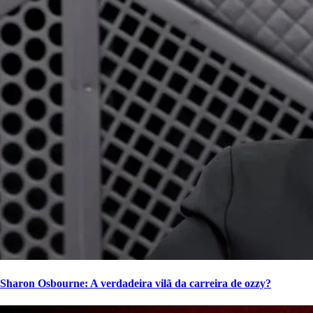
Sharon Osbourne: A verdadeira vilã da carreira de ozzy?