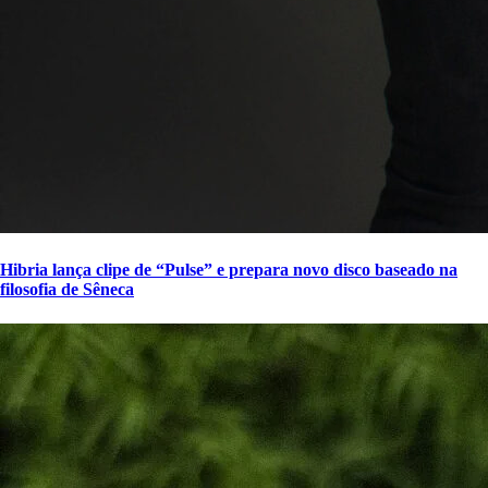
Hibria lança clipe de “Pulse” e prepara novo disco baseado na
filosofia de Sêneca