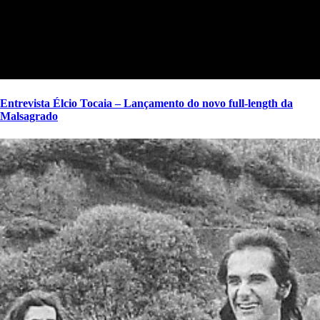
Entrevista Élcio Tocaia – Lançamento do novo full-length da
Malsagrado