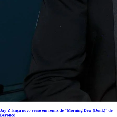
Jay-Z lança novo verso em remix de “Morning Dew (Donk)” de
Beyoncé