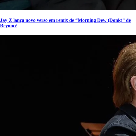
Jay-Z lança novo verso em remix de “Morning Dew (Donk)” de
Beyoncé