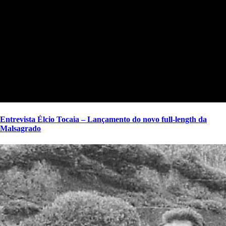
Entrevista Élcio Tocaia – Lançamento do novo full-length da
Malsagrado