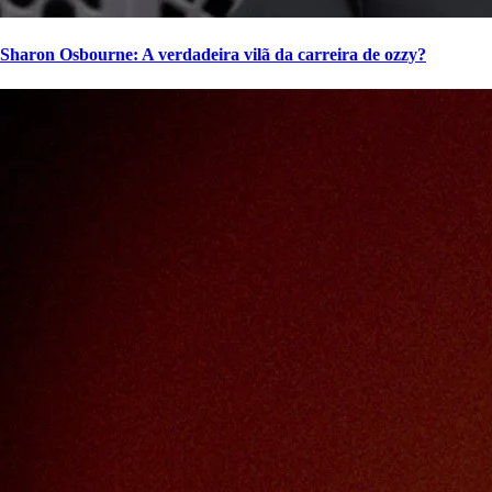
Sharon Osbourne: A verdadeira vilã da carreira de ozzy?