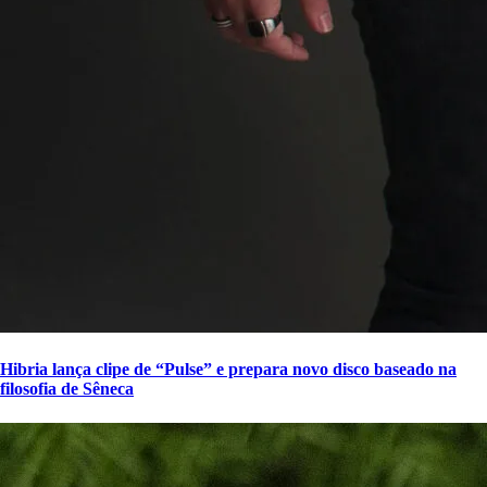
Hibria lança clipe de “Pulse” e prepara novo disco baseado na
filosofia de Sêneca