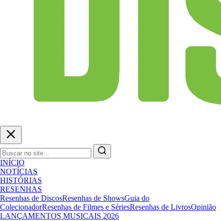
INÍCIO
NOTÍCIAS
HISTÓRIAS
RESENHAS
Resenhas de Discos
Resenhas de Shows
Guia do
Colecionador
Resenhas de Filmes e Séries
Resenhas de Livros
Opinião
LANÇAMENTOS MUSICAIS 2026