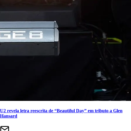
U2 revela letra reescrita de “Beautiful Day” em tributo a Glen
Hansard