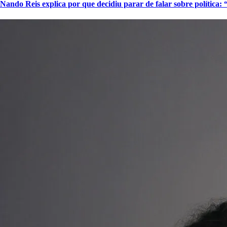
Nando Reis explica por que decidiu parar de falar sobre política: