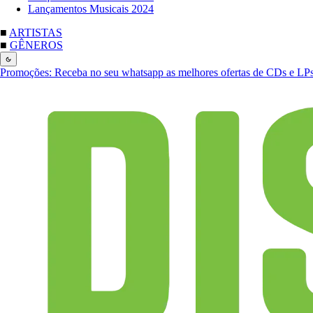
Lançamentos Musicais 2024
■
ARTISTAS
■
GÊNEROS
Promoções:
Receba no seu whatsapp as melhores ofertas de CDs e LP