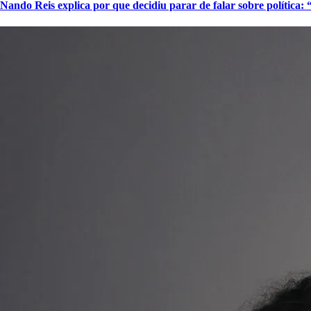
Nando Reis explica por que decidiu parar de falar sobre política: