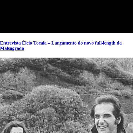
Entrevista Élcio Tocaia – Lançamento do novo full-length da
Malsagrado