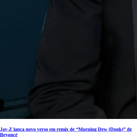
Jay-Z lança novo verso em remix de “Morning Dew (Donk)” de
Beyoncé