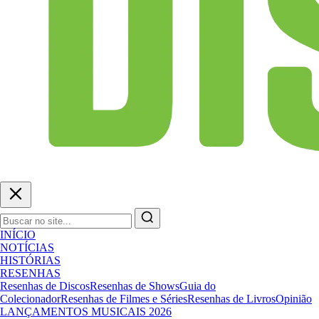
INÍCIO
NOTÍCIAS
HISTÓRIAS
RESENHAS
Resenhas de Discos
Resenhas de Shows
Guia do
Colecionador
Resenhas de Filmes e Séries
Resenhas de Livros
Opinião
LANÇAMENTOS MUSICAIS 2026