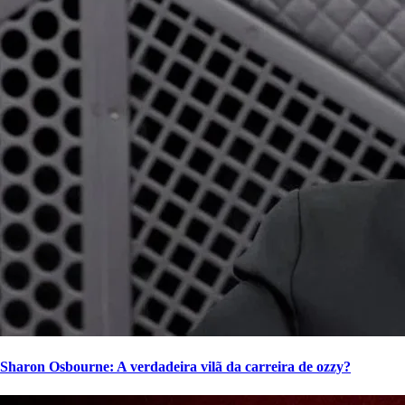
Sharon Osbourne: A verdadeira vilã da carreira de ozzy?