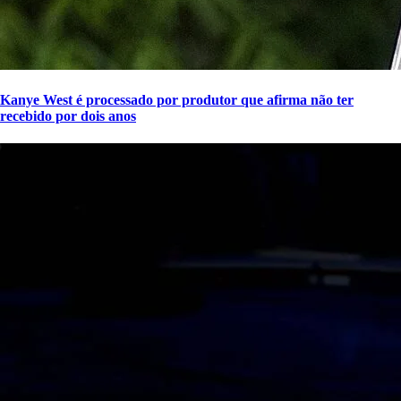
Kanye West é processado por produtor que afirma não ter
recebido por dois anos