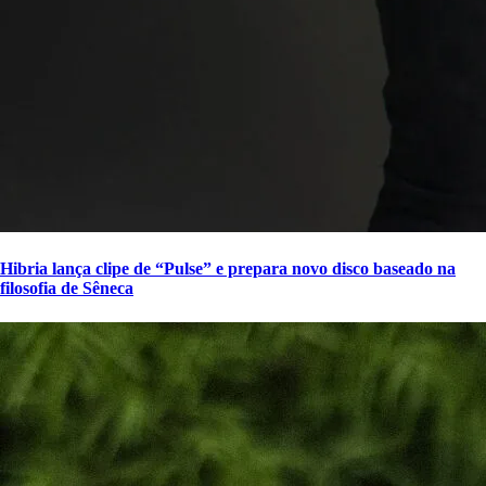
Hibria lança clipe de “Pulse” e prepara novo disco baseado na
filosofia de Sêneca