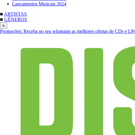
Lançamentos Musicais 2024
■
ARTISTAS
■
GÊNEROS
Promoções:
Receba no seu whatsapp as melhores ofertas de CDs e LP