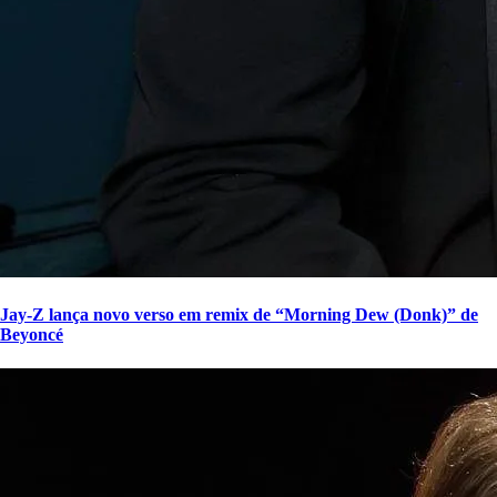
Jay-Z lança novo verso em remix de “Morning Dew (Donk)” de
Beyoncé