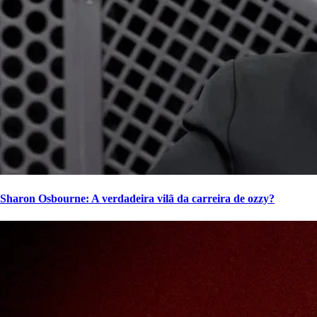
Sharon Osbourne: A verdadeira vilã da carreira de ozzy?