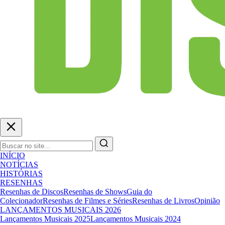
INÍCIO
NOTÍCIAS
HISTÓRIAS
RESENHAS
Resenhas de Discos
Resenhas de Shows
Guia do
Colecionador
Resenhas de Filmes e Séries
Resenhas de Livros
Opinião
LANÇAMENTOS MUSICAIS 2026
Lançamentos Musicais 2025
Lançamentos Musicais 2024