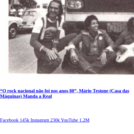
“O rock nacional não foi nos anos 80”, Mário Testone (Casa das
Máquinas) Manda a Real
SIGA A DISCONECTA
Facebook
145k
Instagram
230k
YouTube
1.2M